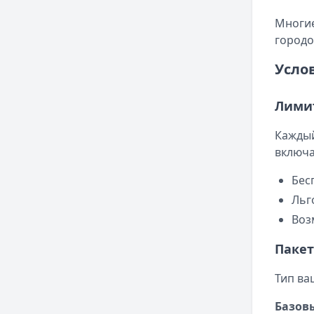
Многие
городо
Усло
Лими
Каждый
включа
Бес
Льг
Воз
Пакет
Тип ва
Базов