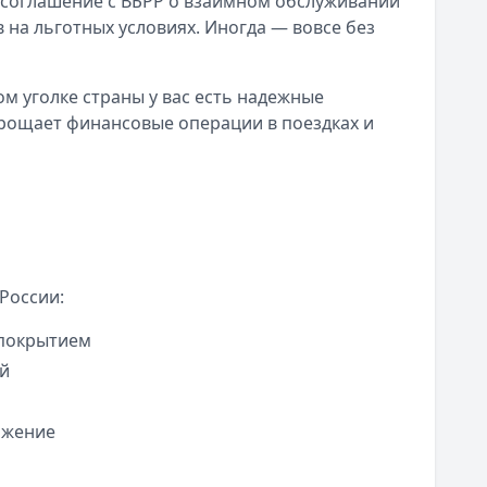
соглашение с ВБРР о взаимном обслуживании
 на льготных условиях. Иногда — вовсе без
ом уголке страны у вас есть надежные
прощает финансовые операции в поездках и
России:
 покрытием
ой
ожение