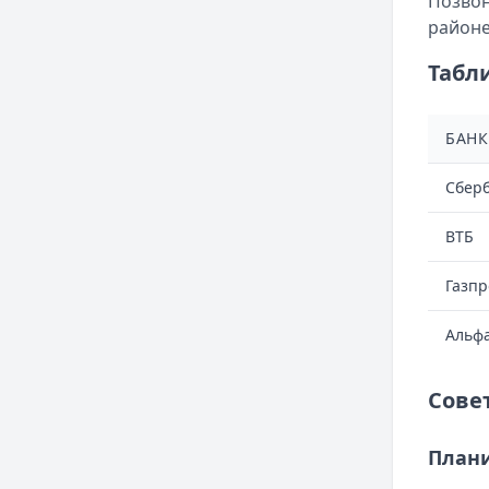
Позвон
районе
Табл
БАНК
Сбер
ВТБ
Газп
Альф
Сове
План