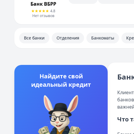
Полезная информация
Банк ВБРР
4.8
Нет отзывов
Все банки
Отделения
Банкоматы
Кр
Банк
Найдите свой
идеальный кредит
Клиент
банков
важней
Что 