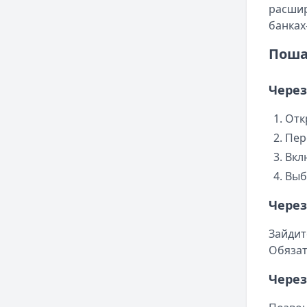
расшир
банках
Поша
Через
Отк
Пер
Вкл
Выб
Чере
Зайдит
Обязат
Через