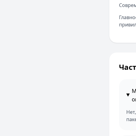
Соврем
Главно
привил
Час
М
о
Нет
паке