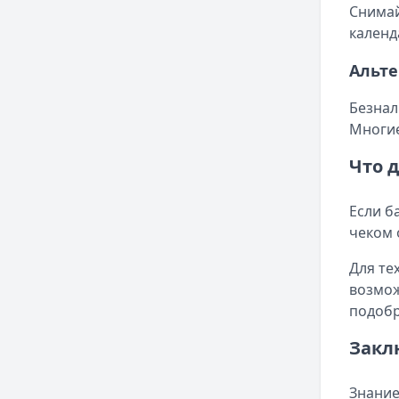
Снимай
календ
Альте
Безнал
Многие
Что 
Если б
чеком 
Для те
возмож
подобр
Закл
Знание