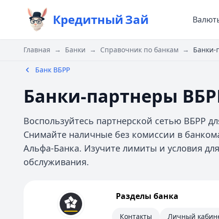
Кредитный
Зай
Валют
Главная
→
Банки
→
Справочник по банкам
→
Банки-
Банк ВБРР
Банки-партнеры ВБРР
Воспользуйтесь партнерской сетью ВБРР дл
Снимайте наличные без комиссии в банкома
Альфа-Банка. Изучите лимиты и условия дл
обслуживания.
Банк ВБРР
Разделы банка
Контакты
Личный кабинет
Контакты
Личный кабин