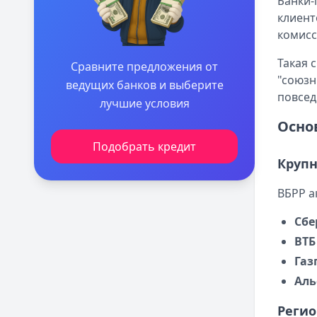
Банки-
клиент
комисс
Такая 
Сравните предложения от
"союзн
ведущих банков и выберите
повсед
лучшие условия
Осно
Подобрать кредит
Круп
ВБРР а
Сбе
ВТБ
Газ
Аль
Реги