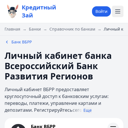
Кредитный
Войти
Зай
Главная
→
Банки
→
Справочник по банкам
→
Личный каб
Банк ВБРР
Личный кабинет банка
Всероссийский Банк
Развития Регионов
Личный кабинет ВБРР предоставляет
круглосуточный доступ к банковским услугам:
переводы, платежи, управление картами и
депозитами. Регистрируйтесь
сего
Еще
Банк ВБРР
Банк ВБРР