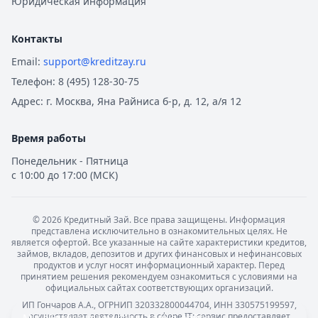
Юридическая информация
Альфа-Банк
— Семейная ипотека
Рейтинг:
4.9
Совкомбанк
— Семейная ипотека
Контакты
Рейтинг:
4.9
Email:
support@kreditzay.ru
Альфа-Банк
— Вторичное жилье
Телефон:
8 (495) 128-30-75
Рейтинг:
4.9
Адрес:
г. Москва, Яна Райниса б-р, д. 12, а/я 12
Т-Банк
— Новостройка
Рейтинг:
4.6
Время работы
Альфа-Банк
— Готовый дом без господдержки
Рейтинг:
4.9
Понедельник - Пятница
ВТБ
— Комбо-ипотека для семей с детьми
с 10:00 до 17:00 (МСК)
Рейтинг:
4.6
Альфа-Банк
— Новостройка
©
2026
Кредитный Зай. Все права защищены. Информация
Рейтинг:
4.9
представлена исключительно в ознакомительных целях. Не
ДОМ.РФ Банк
— Семейная ипотека
является офертой. Все указанные на сайте характеристики кредитов,
займов, вкладов, депозитов и других финансовых и нефинансовых
Рейтинг:
4.8
продуктов и услуг носят информационный характер. Перед
Все ипотечные программы
принятием решения рекомендуем ознакомиться с условиями на
официальных сайтах соответствующих организаций.
Вклады — лучшие предложения
ИП Гончаров А.А., ОГРНИП 320332800044704, ИНН 330575199597,
Газпромбанк
— Накопительный счет
осуществляет деятельность в сфере IT: сервис предоставляет
Мы обрабатываем ваши
cookie-файлы
.