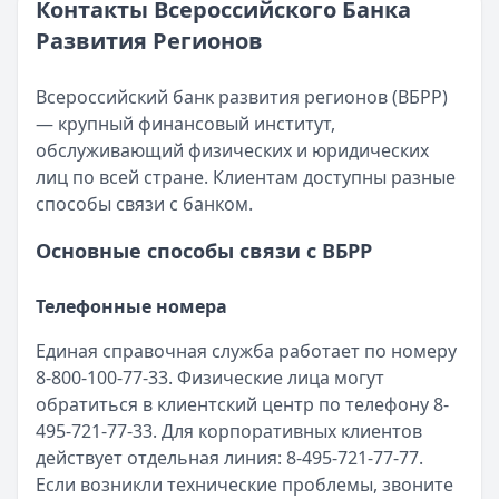
Контакты Всероссийского Банка
Сумма:
ПСК:
32,5 – 33,8 %
300 000
–
7 000 000
₽
Развития Регионов
Срок: до
Рейтинг:
60
4.7
мес.
(12 отзывов)
ПСК:
Совкомбанк
33.8
%
— Прайм Выгодный
Рейтинг:
Сумма:
300 000 ₽ – 5 000 000 ₽
4.7
(12 отзывов)
Всероссийский банк развития регионов (ВБРР)
Совкомбанк
Срок:
до 5 лет
— Прайм Выгодный
— крупный финансовый институт,
Сумма:
ПСК:
14,9 – 14,9 %
300 000
–
5 000 000
₽
обслуживающий физических и юридических
Срок: до
Рейтинг:
60
4.7
мес.
(16 отзывов)
лиц по всей стране. Клиентам доступны разные
ПСК:
Совкомбанк
14.9
%
— Прайм Специальный
способы связи с банком.
Рейтинг:
Сумма:
30 000 ₽ – 3 000 000 ₽
4.7
(16 отзывов)
Основные способы связи с ВБРР
Совкомбанк
Срок:
до 5 лет
— Прайм Специальный
Сумма:
ПСК:
13,9 – 15,9 %
30 000
–
3 000 000
₽
Телефонные номера
Срок: до
Рейтинг:
60
4.7
мес.
(16 отзывов)
ПСК:
Азиатско-Тихоокеанский Банк
15.9
%
— Наличными
Единая справочная служба работает по номеру
Рейтинг:
Сумма:
30 000 ₽ – 5 000 000 ₽
4.7
(16 отзывов)
8-800-100-77-33. Физические лица могут
Азиатско-Тихоокеанский Банк
Срок:
до 7 лет
— Наличными
обратиться в клиентский центр по телефону 8-
Сумма:
ПСК:
29,8 – 41,5 %
30 000
–
5 000 000
₽
495-721-77-33. Для корпоративных клиентов
Срок: до
Рейтинг:
84
4.7
мес.
действует отдельная линия: 8-495-721-77-77.
ПСК:
41.5
%
Если возникли технические проблемы, звоните
Рейтинг:
4.7