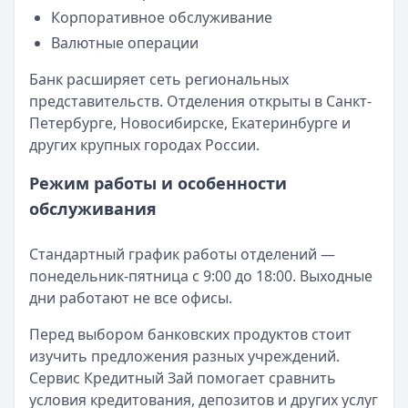
Лимит: до
1 000 000 ₽
Корпоративное обслуживание
Льготный период:
55 дней
Валютные операции
Обслуживание:
990 ₽ в год
Рейтинг:
4.8
(12 отзывов)
Банк расширяет сеть региональных
Т-Банк
— All Airlines Premium
представительств. Отделения открыты в Санкт-
Лимит: до
2 000 000 ₽
Петербурге, Новосибирске, Екатеринбурге и
Льготный период:
55 дней
других крупных городах России.
Обслуживание:
Бесплатно
Рейтинг:
4.8
(12 отзывов)
Режим работы и особенности
ВТБ
— Карта возможностей
обслуживания
Лимит: до
1 000 000 ₽
Льготный период:
110 дней
Стандартный график работы отделений —
Обслуживание:
Бесплатно
понедельник-пятница с 9:00 до 18:00. Выходные
Рейтинг:
4.7
(18 отзывов)
дни работают не все офисы.
Т-Банк
— Drive
Лимит: до
1 000 000 ₽
Перед выбором банковских продуктов стоит
Льготный период:
55 дней
изучить предложения разных учреждений.
Обслуживание:
990 ₽ в год
Сервис Кредитный Зай помогает сравнить
Рейтинг:
4.8
(12 отзывов)
условия кредитования, депозитов и других услуг