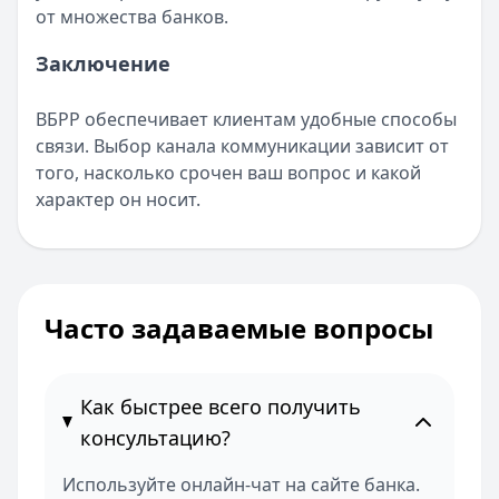
Альфа-Банк
— Кредитная карта Альфа-Банка
от множества банков.
Лимит: до
1 000 000 ₽
Заключение
Льготный период:
60 дней
Обслуживание:
Бесплатно
ВБРР обеспечивает клиентам удобные способы
Рейтинг:
4.8
(11 отзывов)
связи. Выбор канала коммуникации зависит от
Все кредитные карты
того, насколько срочен ваш вопрос и какой
характер он носит.
Часто задаваемые вопросы
Как быстрее всего получить
консультацию?
Используйте онлайн-чат на сайте банка.