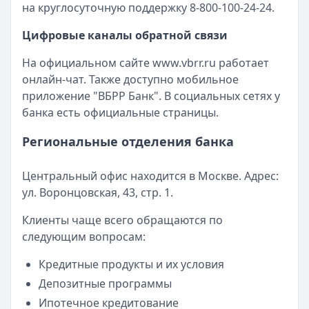
на круглосуточную поддержку 8-800-100-24-24.
Все кредиты
Кредитные карты — лучшие предложения
Цифровые каналы обратной связи
Банк ПСБ
— Кредитная карта 180 дней без %
На официальном сайте
www.vbrr.ru
работает
Лимит: до
1 000 000 ₽
онлайн-чат. Также доступно мобильное
Льготный период:
180 дней
приложение "ВБРР Банк". В социальных сетях у
Обслуживание:
Бесплатно
банка есть официальные страницы.
Рейтинг:
4.7
Банк ЗЕНИТ
— Карта привилегий
Региональные отделения банка
Лимит: до
2 000 000 ₽
Льготный период:
120 дней
Центральный офис находится в Москве. Адрес:
Обслуживание:
Бесплатно
ул. Воронцовская, 43, стр. 1.
Рейтинг:
4.6
РОССИЯ
— 180 дней без %
Клиенты чаще всего обращаются по
Лимит: до
750 000 ₽
следующим вопросам:
Льготный период:
180 дней
Обслуживание:
Бесплатно
Кредитные продукты и их условия
Рейтинг:
4.8
Депозитные программы
Т-Банк
— Lamoda
Ипотечное кредитование