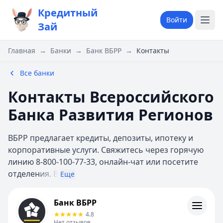
Кредитный
Войти
Зай
Главная
→
Банки
→
Банк ВБРР
→
Контакты
Все банки
Контакты Всероссийского
Банка Развития Регионов
ВБРР предлагает кредиты, депозиты, ипотеку и
корпоративные услуги. Свяжитесь через горячую
линию 8-800-100-77-33, онлайн-чат или посетите
отделен
ия. В
Еще
Банк ВБРР
Банк ВБРР
Контакты
4.8
Личный кабинет
Нет отзывов