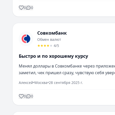
0
0
Совкомбанк
Обмен валют
4
/5
Быстро и по хорошему курсу
Менял доллары в Совкомбанке через приложени
заметил, чек пришел сразу, чувствую себя увер
Алексей
•
Москва
•
28 сентября 2025 г.
0
0