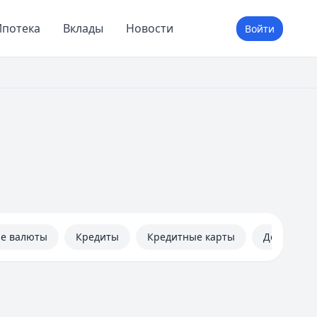
потека
Вклады
Новости
Войти
не валюты
Кредиты
Кредитные карты
Дебетовые