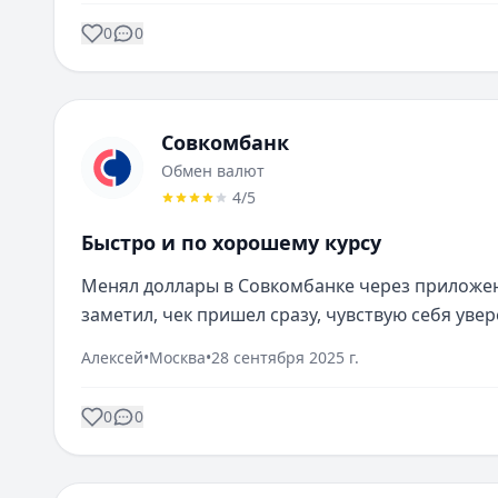
0
0
Совкомбанк
Обмен валют
4
/5
Быстро и по хорошему курсу
Менял доллары в Совкомбанке через приложени
заметил, чек пришел сразу, чувствую себя увер
Алексей
•
Москва
•
28 сентября 2025 г.
0
0