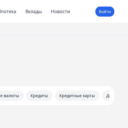
потека
Вклады
Новости
Войти
не валюты
Кредиты
Кредитные карты
Дебетовые