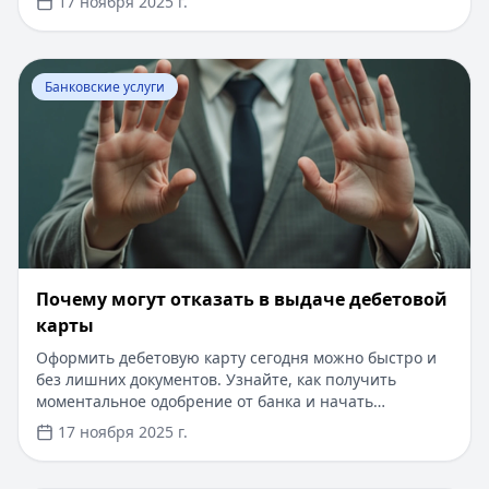
17 ноября 2025 г.
оптимальное решение для своих финансовых
потребностей.
Перейти к статье:
Почему могут отказать в выдаче де
Банковские услуги
Почему могут отказать в выдаче дебетовой
карты
Оформить дебетовую карту сегодня можно быстро и
без лишних документов. Узнайте, как получить
моментальное одобрение от банка и начать
пользоваться современным финансовым
17 ноября 2025 г.
инструментом. Процесс занимает всего 15 минут, а
для оформления нужен только паспорт. Доступны
кредитные лимиты до 300 000 рублей с возможностью