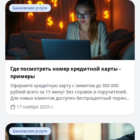
Перейти к статье:
Где посмотреть номер кредитной к
увеличения. Решение принимается автоматически,
Банковские услуги
без справок о доходах и поручителей. Получить карту
можно в ближайшем отделении банка или заказать
доставку на дом.
Где посмотреть номер кредитной карты -
примеры
Оформите кредитную карту с лимитом до 300 000
рублей всего за 15 минут без справок и поручителей.
Для новых клиентов доступен беспроцентный период
до 100 дней. Решение принимается онлайн по одному
17 ноября 2025 г.
документу, а получить карту можно с доставкой на
дом. В статье подробно рассказывается, как
безопасно пользоваться картой и где найти её номер
Перейти к статье:
Банки-партнеры Хоум Банка. Где мо
для совершения онлайн-операций.
Банковские услуги