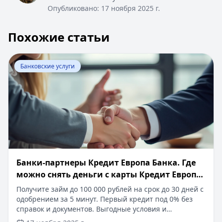
Опубликовано:
17 ноября 2025 г.
Похожие статьи
Перейти к статье:
Банки-партнеры Кредит Европа Банк
Банковские услуги
Банки-партнеры Кредит Европа Банка. Где
можно снять деньги с карты Кредит Европа
Банк без комиссии
Получите займ до 100 000 рублей на срок до 30 дней с
одобрением за 5 минут. Первый кредит под 0% без
справок и документов. Выгодные условия и
мгновенное зачисление средств. Выберите