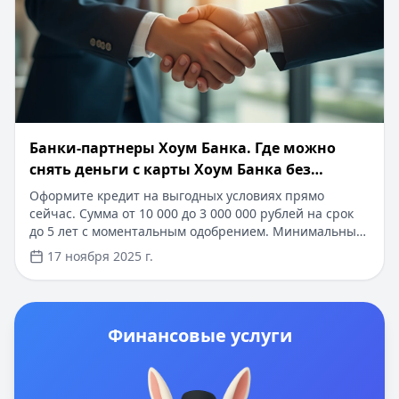
Банки-партнеры Хоум Банка. Где можно
снять деньги с карты Хоум Банка без
комиссии
Оформите кредит на выгодных условиях прямо
сейчас. Сумма от 10 000 до 3 000 000 рублей на срок
до 5 лет с моментальным одобрением. Минимальный
пакет документов, быстрое рассмотрение заявки за 10
17 ноября 2025 г.
минут. Специальное предложение для новых
клиентов: процентная ставка от 5.5% годовых при
оформлении онлайн. Деньги поступят на карту сразу
после одобрения.
Финансовые услуги