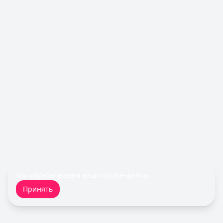
Рейтинг:
4.7
Газпромбанк
— Простая кредитная карта
Лимит: до
1 000 000 ₽
Льготный период:
—
Обслуживание:
Бесплатно
Рейтинг:
4.6
(10 отзывов)
Все кредитные карты
Займы — лучшие предложения
Турбозайм
— Займ
Сумма: до
30 000
₽
Срок до:
21
дней
Рейтинг:
4.6
(14 отзывов)
Быстроденьги
— Без процентов для новых
Сумма: до
30 000
₽
Срок до:
30
дней
Мы обрабатываем ваши
cookie-файлы
.
Рейтинг:
4.7
(11 отзывов)
Принять
MoneyMan
— Онлайн
Сумма: до
100 000
₽
Срок до:
364
дней