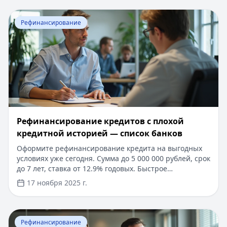
сравнения предложений на агрегаторах.
Перейти к статье:
Рефинансирование кредитов с плох
Рефинансирование
Рефинансирование кредитов с плохой
кредитной историей — список банков
Оформите рефинансирование кредита на выгодных
условиях уже сегодня. Сумма до 5 000 000 рублей, срок
до 7 лет, ставка от 12.9% годовых. Быстрое
рассмотрение заявки за 1-2 дня, минимальный пакет
17 ноября 2025 г.
документов. Одобрение даже при наличии
действующих кредитов. Досрочное погашение без
комиссий.
Перейти к статье:
Рефинансирование в Московском К
Рефинансирование