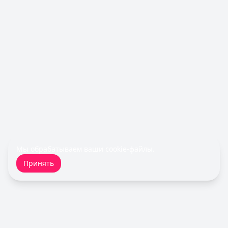
Льготный период:
60 дней
Обслуживание:
Бесплатно
Рейтинг:
4.8
(11 отзывов)
Все кредитные карты
Займы — лучшие предложения
Быстроденьги
— Без процентов для новых
Сумма: до
30 000
₽
Срок до:
30
дней
Рейтинг:
4.7
(11 отзывов)
MoneyMan
— Онлайн
Сумма: до
100 000
₽
Срок до:
364
дней
Мы обрабатываем ваши
cookie-файлы
.
Рейтинг:
4.8
(18 отзывов)
Принять
Cashiro
— Займ
Сумма: до
30 000
₽
Срок до:
30
дней
Рейтинг:
4.7
Деньги сразу
— Стандартный