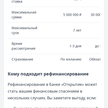
ставка
Максимальная
5 000 000 ₽
30 000 000
сумма
Максимальный
7 лет
30 л
срок
Время
1-3 дня
до 5 дн
рассмотрения
Страхование
По желанию
Обязатель
Кому подходит рефинансирование
Рефинансирование в банке «Открытие» может
стать вашим финансовым спасением в
нескольких случаях. Вы заметите выгоду, если: