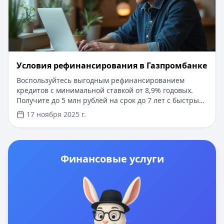
Условия рефинансирования в Газпромбанке
Воспользуйтесь выгодным рефинансированием
кредитов с минимальной ставкой от 8,9% годовых.
Получите до 5 млн рублей на срок до 7 лет с быстрым
онлайн-оформлением. Одобрение заявки за 1-2
17 ноября 2025 г.
рабочих дня без справок о доходах. Объедините все
кредиты в один с уменьшением ежемесячного
платежа и общей переплаты. Специальные условия
для заемщиков с хорошей кредитной историей.
Финансовые услуги