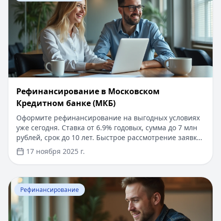
Рефинансирование в Московском
Кредитном банке (МКБ)
Оформите рефинансирование на выгодных условиях
уже сегодня. Ставка от 6.9% годовых, сумма до 7 млн
рублей, срок до 10 лет. Быстрое рассмотрение заявки
за 1-3 дня, минимальный пакет документов.
17 ноября 2025 г.
Возможность объединить до 5 кредитов в один.
Удобный график платежей и отсутствие скрытых
комиссий. Специальные условия для зарплатных
Перейти к статье:
Условия рефинансирования в Газп
клиентов.
Рефинансирование