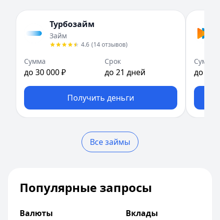
ПСК:
Сумма:
52.0
до 30 000 ₽
%
Рейтинг:
Срок:
до 30 дней
4.7
(12 отзывов)
Турбозайм
Т-Банк
Рейтинг:
— Наличными под залог автомобиля
4.7
(11 отзывов)
Займ
Сумма:
Fin 5
— Займ
100 000
–
7 000 000
₽
4.6
(
14
отзывов
)
Срок: до
Сумма:
до 30 000 ₽
84
мес.
Сумма
Срок
Сумма
ПСК:
Срок:
42.9
до 30 дней
%
до 30 000 ₽
до 21 дней
до 30 
Рейтинг:
Рейтинг:
4.5
4.8
(13 отзывов)
Газпромбанк
Срочноденьги
— Рефинансирование
— Займ
Получить деньги
Сумма:
Сумма:
300 000
до 15 000 ₽
–
7 000 000
₽
Срок: до
Срок:
до 30 дней
60
мес.
ПСК:
Рейтинг:
33.8
%
4.6
Рейтинг:
MoneyMan
4.7
— Онлайн
(12 отзывов)
Все займы
Совкомбанк
Сумма:
до 100 000 ₽
— Прайм Выгодный
Сумма:
Срок:
до 364 дней
300 000
–
5 000 000
₽
Срок: до
Рейтинг:
60
4.8
мес.
(18 отзывов)
ПСК:
Деньги сразу
14.9
%
— Стандартный
Популярные запросы
Рейтинг:
Сумма:
до 100 000 ₽
4.7
(16 отзывов)
Совкомбанк
Срок:
до 365 дней
— Прайм Специальный
Валюты
Вклады
Сумма:
Рейтинг:
30 000
4.6
(14 отзывов)
–
3 000 000
₽