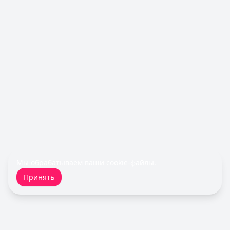
Лимит: до
1 000 000 ₽
Льготный период:
—
Обслуживание:
Бесплатно
Рейтинг:
4.6
(10 отзывов)
Все кредитные карты
Займы — лучшие предложения
Турбозайм
— Займ
Сумма: до
30 000
₽
Срок до:
21
дней
Рейтинг:
4.6
(14 отзывов)
Быстроденьги
— Без процентов для новых
Сумма: до
30 000
₽
Срок до:
30
дней
Мы обрабатываем ваши
cookie-файлы
.
Рейтинг:
4.7
(11 отзывов)
Принять
Fin 5
— Займ
Сумма: до
30 000
₽
Срок до:
30
дней
Рейтинг:
4.8