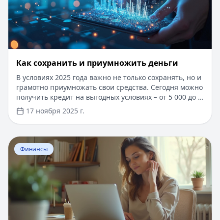
Как сохранить и приумножить деньги
В условиях 2025 года важно не только сохранять, но и
грамотно приумножать свои средства. Сегодня можно
получить кредит на выгодных условиях – от 5 000 до 1
000 000 рублей сроком до 5 лет, с быстрым онлайн-
17 ноября 2025 г.
одобрением за 5 минут. Для новых клиентов доступны
специальные условия с пониженной ставкой.
Оформление займа производится по паспорту, без
Перейти к статье:
Как заработать деньги дома без вл
справок о доходах и поручителей. В статье
Финансы
рассмотрим эффективные стратегии управления
финансами и инвестирования, которые помогут
увеличить ваш капитал.