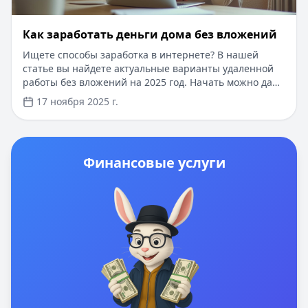
Как заработать деньги дома без вложений
Ищете способы заработка в интернете? В нашей
статье вы найдете актуальные варианты удаленной
работы без вложений на 2025 год. Начать можно даже
без опыта - достаточно выбрать подходящее
17 ноября 2025 г.
направление и следовать пошаговой инструкции. А
если для старта нужны средства, вы можете
оформить кредит до 100 000 рублей сроком до 12
месяцев. Одобрение за 5 минут, без справок и
Финансовые услуги
поручителей. Для новых клиентов действует
специальное предложение - первый заем под 0%.
Выберите выгодное предложение прямо сейчас и
начните зарабатывать уже сегодня.