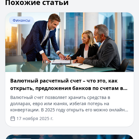
Похожие статьи
Перейти к статье:
Валютный расчетный счет – что это,
Финансы
Валютный расчетный счет – что это, как
открыть, предложения банков по счетам в
валюте
Валютный счет позволяет хранить средства в
долларах, евро или юанях, избегая потерь на
конвертации. В 2025 году открыть его можно онлайн
за 5 минут, а топ-10 банков предлагают выгодные
17 ноября 2025 г.
условия. Нужен займ? На Кредитный Зай доступны
кредиты до 500 000 ₽ на 12 месяцев с 0% ставкой на
первый заем. Одобрение за 10 минут без справок и
Перейти к статье:
Структурные финансовые продукты