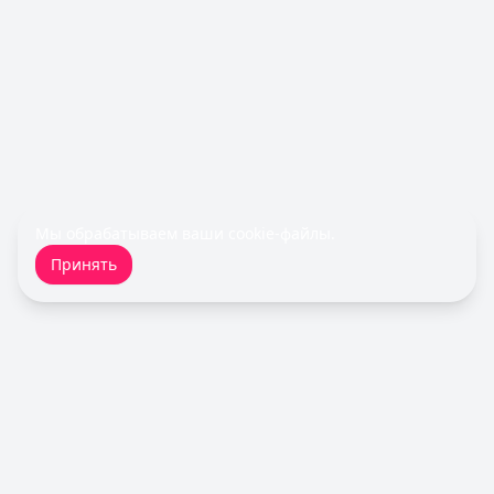
Все кредитные карты
Займы — лучшие предложения
Турбозайм
— Займ
Сумма: до
30 000
₽
Срок до:
21
дней
Рейтинг:
4.6
(14 отзывов)
Fin 5
— Займ
Сумма: до
30 000
₽
Срок до:
30
дней
Мы обрабатываем ваши
cookie-файлы
.
Рейтинг:
4.8
Принять
Быстроденьги
— Без процентов для новых
Сумма: до
30 000
₽
Срок до:
30
дней
Рейтинг:
4.7
(11 отзывов)
Срочноденьги
— Займ
Сумма: до
15 000
₽
Срок до:
30
дней
Кредитный Зай
Рейтинг:
4.6
MoneyMan
— Онлайн