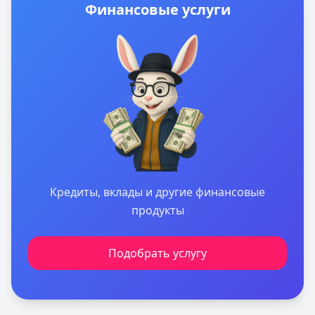
Финансовые услуги
сервисом Кредитный Зай, где собраны актуальные
предложения от ведущих банков
Кредиты, вклады и другие финансовые
продукты
Подобрать услугу