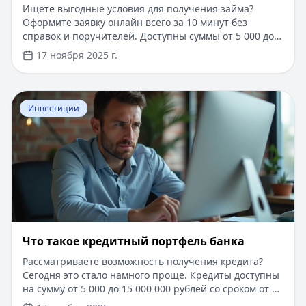
Ищете выгодные условия для получения займа?
Оформите заявку онлайн всего за 10 минут без
справок и поручителей. Доступны суммы от 5 000 до
100 000 рублей на срок до 24 месяцев. Решение
17 ноября 2025 г.
принимается автоматически, а деньги поступают на
карту в течение 15 минут после одобрения. Для новых
клиентов действует специальное предложение со
Перейти к статье:
Что такое кредитный портфель бан
сниженной процентной ставкой.
Инвестиции
Что такое кредитный портфель банка
Рассматриваете возможность получения кредита?
Сегодня это стало намного проще. Кредиты доступны
на сумму от 5 000 до 15 000 000 рублей со сроком от 1
дня до 30 лет. Одобрение за 5 минут, минимум