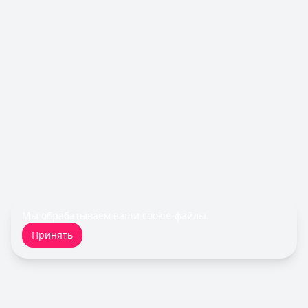
Лимит: до
600 000 ₽
Льготный период:
55 дней
Обслуживание:
Бесплатно
Рейтинг:
4.5
Все кредитные карты
Займы — лучшие предложения
Fin 5
— Займ
Сумма: до
30 000
₽
Срок до:
30
дней
Рейтинг:
4.8
Турбозайм
— Займ
Сумма: до
30 000
₽
Срок до:
21
дней
Мы обрабатываем ваши
cookie-файлы
.
Рейтинг:
4.6
(14 отзывов)
Принять
Срочноденьги
— Займ
Сумма: до
15 000
₽
Срок до:
30
дней
Рейтинг:
4.6