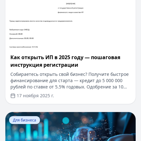
финансовые инструменты для развития вашего
бизнеса уже сегодня.
​Как открыть ИП в 2025 году — пошаговая
инструкция регистрации
Собираетесь открыть свой бизнес? Получите быстрое
финансирование для старта — кредит до 5 000 000
рублей по ставке от 5.5% годовых. Одобрение за 10
минут без справок о доходах, нужен только паспорт.
17 ноября 2025 г.
Срок кредитования до 7 лет с возможностью
досрочного погашения. В статье вы узнаете, как
правильно оформить ИП в 2025 году и начать свое
Перейти к статье:
Как подобрать коды ОКВЭД для ИП и
дело уже сегодня.
Для бизнеса