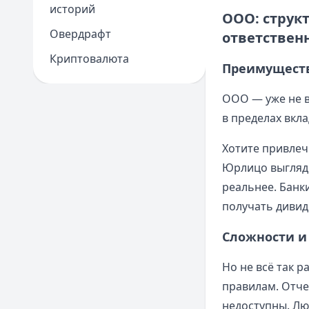
историй
ООО: струк
Овердрафт
ответствен
Криптовалюта
Преимуществ
ООО — уже не в
в пределах вкла
Хотите привлеч
Юрлицо выгляди
реальнее. Банк
получать дивид
Сложности и
Но не всё так р
правилам. Отче
недоступны. Лю