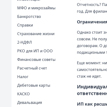
Отчетность? Па
МФО и микрозаймы
год. Для фрила
Банкротство
Ограничения
Справки
Однако стоит з
Страхование жизни
совсем. Не пол
2-НДФЛ
договорам. О д
РКО для ИП и ООО
подакцизными т
Финансовые советы
Еще момент: ни
Расчетный счет
самостоятельно
стаж не идет.
Налог
Дебетовые карты
Индивидуал
ответствен
КАСКО
Девальвация
ИП как расш