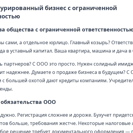
турированный бизнес с ограниченной
ностью
а общества с ограниченной ответственность
ы сами, а отдельное юрлицо. Главный козырь? Ответст
да в уставный капитал. Ваша квартира, машина и дача в
ь партнеров? С ООО это просто. Нужен солидный имидж
т надежнее. Думаете о продаже бизнеса в будущем? С 
и с большей охотой дают кредиты компаниям. Учредите
енды.
 обязательства ООО
адужно. Регистрация сложнее и дороже. Бухучет придетс
тов больше, требования жестче. Некоторые налоговые 
бое решение требует документального оформления — 