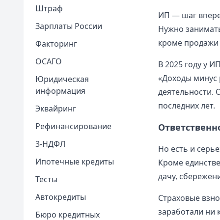
Штраф
ИП — шаг впере
Зарплаты России
Нужно занимать
кроме продажи 
Факторинг
ОСАГО
В 2025 году у 
«Доходы минус 
Юридическая
информация
деятельности. 
последних лет.
Эквайринг
Рефинансирование
Ответственн
3-НДФЛ
Но есть и серь
Ипотечные кредиты
Кроме единстве
дачу, сбережени
Тесты
Автокредиты
Страховые взнос
заработали ни 
Бюро кредитных