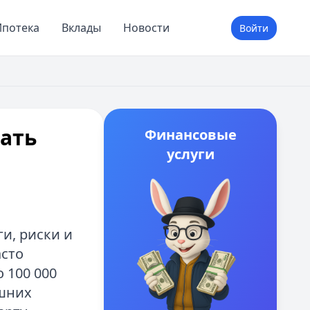
потека
Вклады
Новости
Войти
рать
Финансовые
услуги
и, риски и
асто
 100 000
ишних