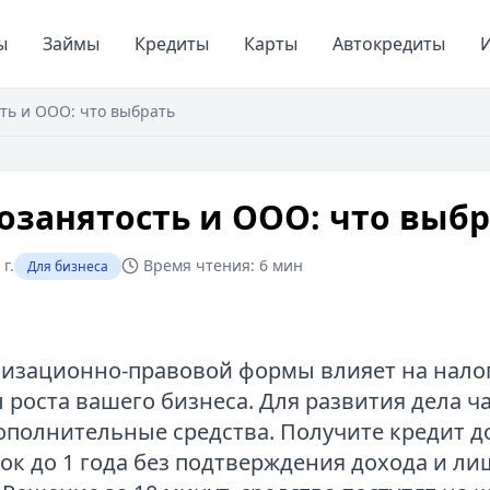
ы
Займы
Кредиты
Карты
Автокредиты
И
ть и ООО: что выбрать
озанятость и ООО: что выб
г.
Время чтения:
6 мин
Для бизнеса
изационно-правовой формы влияет на налог
 роста вашего бизнеса. Для развития дела ч
ополнительные средства. Получите кредит до
рок до 1 года без подтверждения дохода и л