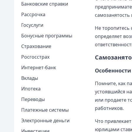
Банковские справки
предпринимател
Рассрочка
самозанятость 
Госуслуги
Не торопитесь 
Бонусные программы
определяет воз
ответственност
Страхование
Самозанято
Росгосстрах
Интернет-банк
Особенности 
Вклады
Помните, как па
Ипотека
устоявшийся на
Переводы
или продаете т
работников.
Платежные системы
Электронные деньги
Что привлекает 
юрлицами ставк
Инвестиции