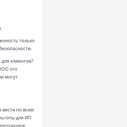
ю
венность только
 безопасности.
 для клиентов?
ООО это
ли могут
я вести по всем
льготы для ИП
протоколов,