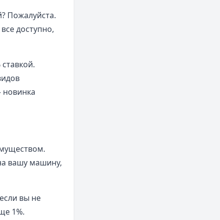
й? Пожалуйста.
все доступно,
 ставкой.
видов
— новинка
имуществом.
на вашу машину,
 если вы не
ще 1%.