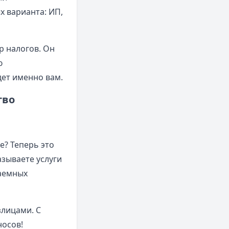
х варианта: ИП,
р налогов. Он
ю
дет именно вам.
тво
е? Теперь это
зываете услуги
наемных
злицами. С
носов!