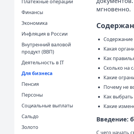
документов. 
Платежные операции
мгновенно.
Финансы
Экономика
Содержан
Инфляция в России
Содержание 
Внутренний валовой
Какая орган
продукт (ВВП)
Как правиль
Деятельность в IT
Сколько на с
Для бизнеса
Какие огран
Пенсия
Почему не в
Персоны
Как выбрать
Социальные выплаты
Какие измене
Сальдо
Введение: 
Золото
С чего начать 