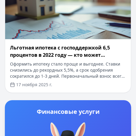
Льготная ипотека с господдержкой 6,5
процентов в 2022 году — кто может
получить
Оформить ипотеку стало проще и выгоднее. Ставки
снизились до рекордных 5,5%, а срок одобрения
сократился до 1-3 дней. Первоначальный взнос всего
от 15%, максимальная сумма кредита увеличена до 12
17 ноября 2025 г.
млн рублей. Доступно онлайн-оформление без
посещения банка, с минимальным пакетом
документов. Решение по заявке за 24 часа.
Специальные условия для разных категорий
Финансовые услуги
заемщиков