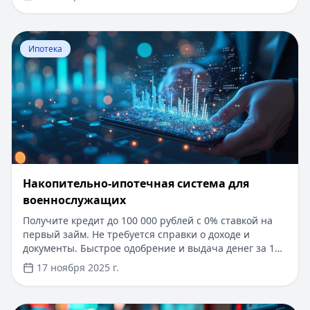
Доступны программы без подтверждения дохода
справкой 2-НДФЛ. В статье делимся реальным
опытом получения ипотеки в 2025 году, разбираем
Перейти к статье:
Накопительно-ипотечная система 
важные нюансы и рассказываем, как сэкономить
Ипотека
время и деньги при оформлении кредита на жилье.
Накопительно-ипотечная система для
военнослужащих
Получите кредит до 100 000 рублей с 0% ставкой на
первый займ. Не требуется справки о доходе и
документы. Быстрое одобрение и выдача денег за 15
минут. Оформите заявку онлайн через сервис
17 ноября 2025 г.
Кредитный Зай и выберите лучшие условия.