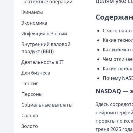
целям уже с
Платежные операции
Финансы
Содержан
Экономика
С чего нача
Инфляция в России
Какие техно
Внутренний валовой
Как избежат
продукт (ВВП)
Чем отличае
Деятельность в IT
Какие глоба
Для бизнеса
Почему NASD
Пенсия
NASDAQ — эт
Персоны
Здесь сосредот
Социальные выплаты
нейроинтерфейс
Сальдо
проекты по кол
Золото
тренд 2025 года