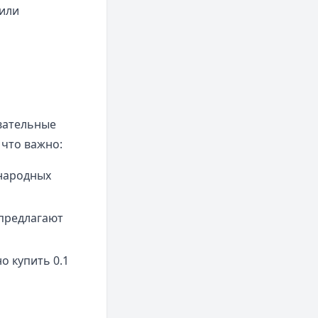
 или
вательные
 что важно:
ународных
 предлагают
о купить 0.1