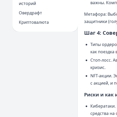
важны. Комп
историй
Овердрафт
Метафора: Выбо
защитники (гол
Криптовалюта
Шаг 4: Сов
Типы ордеро
как поездка 
Стоп-лосс. 
кризис.
NFT-акции. 
с акцией, и
Риски и как
Кибератаки.
средства на 