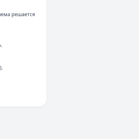
лема решается
.
).