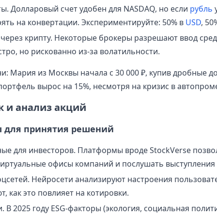
ы. Долларовый счет удобен для NASDAQ, но если
рубль
у
ять на конвертации. Экспериментируйте: 50% в
USD
, 50
через крипту. Некоторые брокеры разрешают ввод сред
стро, но рискованно из-за волатильности.
: Мария из Москвы начала с 30 000 ₽, купив дробные до
е портфель вырос на 15%, несмотря на кризис в автопром
к и анализ акций
 для принятия решений
ые для инвесторов. Платформы вродe StockVerse позв
виртуальные офисы компаний и послушать выступления 
оцсетей. Нейросети анализируют настроения пользовател
, как это повлияет на котировки.
. В 2025 году ESG-факторы (экология, социальная полит