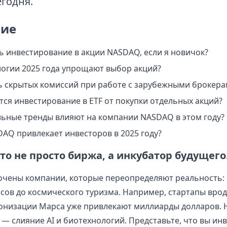
егодня.
ие
ть инвестирование в акции NASDAQ, если я новичок?
логии 2025 года упрощают выбор акций?
ь скрытых комиссий при работе с зарубежными брокера
тся инвестирование в ETF от покупки отдельных акций?
льные тренды влияют на компании NASDAQ в этом году?
AQ привлекает инвесторов в 2025 году?
о не просто биржа, а инкубатор будущего
очены компании, которые переопределяют реальность: 
ов до космического туризма. Например, стартапы вроде
онизации Марса уже привлекают миллиарды долларов. 
 — слияние AI и биотехнологий. Представьте, что вы инв