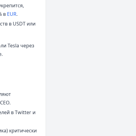
крепится,
% в
EUR
.
ств в USDT или
ли Tesla через
е.
оляют
CEO.
ей в Twitter и
ика) критически