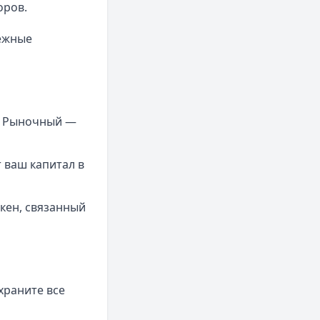
оров.
ежные
й. Рыночный —
 ваш капитал в
кен, связанный
храните все