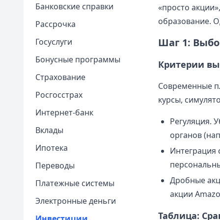
Банковские справки
«просто акции»,
образование. О
Рассрочка
Шаг 1: Выбо
Госуслуги
Бонусные программы
Критерии выб
Страхование
Современные пл
Росгосстрах
курсы, симулят
Интернет-банк
Регуляция. 
Вклады
органов (нап
Ипотека
Интеграция 
персональны
Переводы
Дробные акц
Платежные системы
акции Amazo
Электронные деньги
Таблица: Ср
Инвестиции