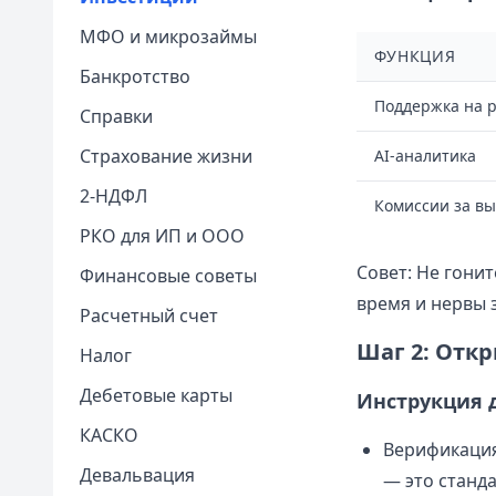
МФО и микрозаймы
ФУНКЦИЯ
Банкротство
Поддержка на р
Справки
Страхование жизни
AI-аналитика
2-НДФЛ
Комиссии за вы
РКО для ИП и ООО
Совет: Не гони
Финансовые советы
время и нервы 
Расчетный счет
Шаг 2: Отк
Налог
Дебетовые карты
Инструкция 
КАСКО
Верификация
Девальвация
— это станд