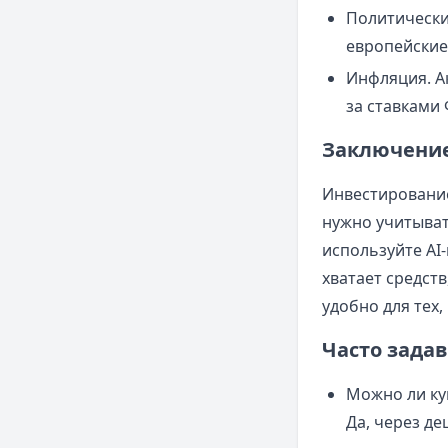
Политически
европейские
Инфляция. А
за ставками 
Заключени
Инвестирование
нужно учитыват
используйте AI
хватает средст
удобно для тех,
Часто зада
Можно ли ку
Да, через де