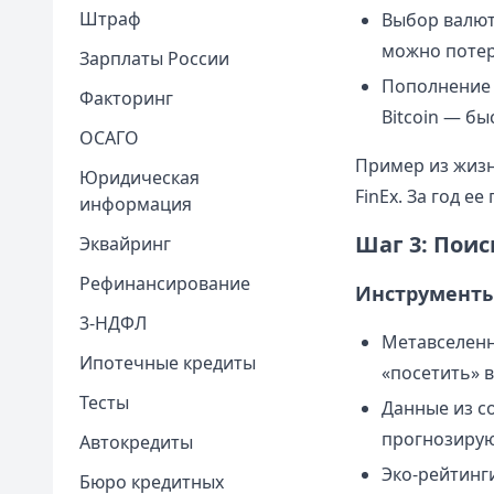
Штраф
Выбор валют
можно потер
Зарплаты России
Пополнение 
Факторинг
Bitcoin — бы
ОСАГО
Пример из жизни
Юридическая
FinEx. За год е
информация
Шаг 3: Поис
Эквайринг
Рефинансирование
Инструменты
3-НДФЛ
Метавселенн
Ипотечные кредиты
«посетить» 
Тесты
Данные из с
прогнозируют
Автокредиты
Эко-рейтинги
Бюро кредитных