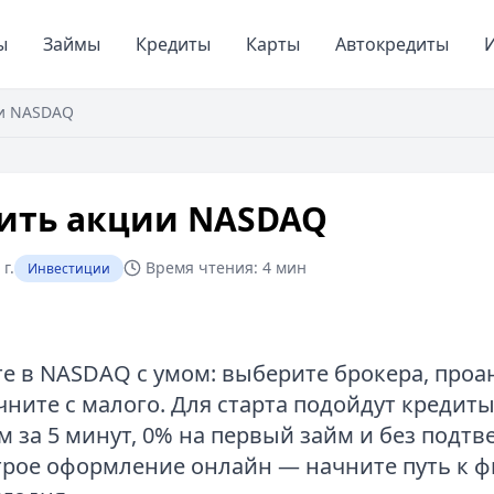
ы
Займы
Кредиты
Карты
Автокредиты
И
ии NASDAQ
пить акции NASDAQ
г.
Время чтения:
4 мин
Инвестиции
е в NASDAQ с умом: выберите брокера, проа
ните с малого. Для старта подойдут кредиты 
м за 5 минут, 0% на первый займ и без подт
трое оформление онлайн — начните путь к 