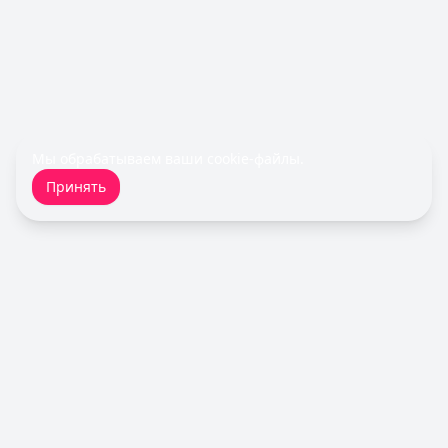
Cashiro
— Займ
Сумма: до
30 000
₽
Срок до:
30
дней
Рейтинг:
4.7
Турбозайм
— Займ
Сумма: до
30 000
₽
Срок до:
21
дней
Мы обрабатываем ваши
cookie-файлы
.
Рейтинг:
4.6
(14 отзывов)
Принять
Займер
— До зарплаты
Сумма: до
30 000
₽
Срок до:
30
дней
Рейтинг:
4.6
(17 отзывов)
Срочноденьги
— Займ
Сумма: до
15 000
₽
Срок до:
30
дней
Кредитный Зай
Рейтинг:
4.6
MoneyMan
— Онлайн
Сумма: до
100 000
₽
Срок до:
364
дней