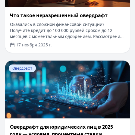
Что такое неразрешенный овердрафт
Оказались в сложной финансовой ситуации?
Получите кредит до 100 000 рублей сроком до 12
месяцев с моментальным одобрением. Рассмотрение
заявки занимает всего 10 минут, а деньги поступают
17 ноября 2025 г.
на карту сразу после подписания договора. Для новых
клиентов действует специальное предложение:
первый заём под 0% на срок до 30 дней.
Перейти к статье:
Овердрафт для юридических лиц в 2
Минимальный пакет документов, без справок о
Овердрафт
доходах и поручителей. Оформите заявку онлайн
прямо сейчас и решите финансовые трудности
быстро и выгодно.
Овердрафт для юридических лиц в 2025
году — условия, процентные ставки