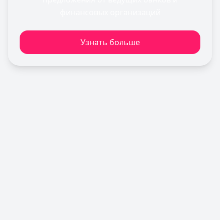
Банк ПСБ
— Кредитная карта 180 дней без %
финансовых организаций
Лимит: до
1 000 000 ₽
Льготный период:
180 дней
Узнать больше
Обслуживание:
Бесплатно
Рейтинг:
4.7
Сбербанк
— СберКарта
Лимит: до
1 000 000 ₽
Льготный период:
120 дней
Обслуживание:
Бесплатно
Рейтинг:
4.9
(10 отзывов)
Альфа-Банк
— Кредитная карта Альфа-Банка
Лимит: до
1 000 000 ₽
Льготный период:
60 дней
Обслуживание:
Бесплатно
Рейтинг:
4.8
(11 отзывов)
Газпромбанк
— Простая кредитная карта
Лимит: до
1 000 000 ₽
Льготный период:
—
Обслуживание:
Бесплатно