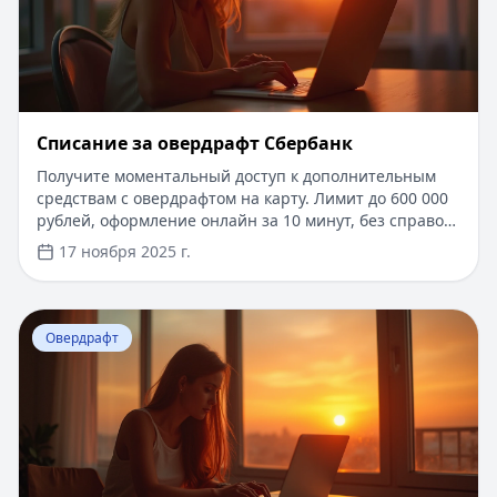
Списание за овердрафт Сбербанк
Получите моментальный доступ к дополнительным
средствам с овердрафтом на карту. Лимит до 600 000
рублей, оформление онлайн за 10 минут, без справок
и лишних документов. Гибкие условия погашения и
17 ноября 2025 г.
индивидуальные процентные ставки от 10.9%
годовых. Деньги доступны сразу после одобрения,
пользуйтесь когда и где удобно. Решение по заявке за
Перейти к статье:
Что такое неразрешенный овердра
несколько минут.
Овердрафт