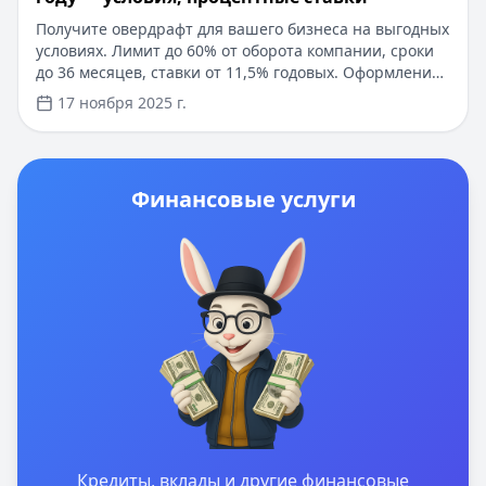
Получите овердрафт для вашего бизнеса на выгодных
условиях. Лимит до 60% от оборота компании, сроки
до 36 месяцев, ставки от 11,5% годовых. Оформление
доступно онлайн, решение за 1-3 дня, минимальный
17 ноября 2025 г.
пакет документов. Деньги поступают на счет сразу
после одобрения. Для компаний от 3 месяцев работы,
без залога и поручителей. Индивидуальный подход к
каждому бизнесу и возможность увеличения лимита
Финансовые услуги
при надежном сотрудничестве.
Кредиты, вклады и другие финансовые