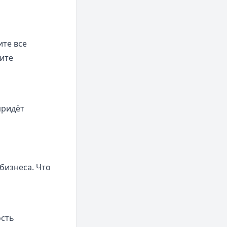
ите все
ите
придёт
бизнеса. Что
ость