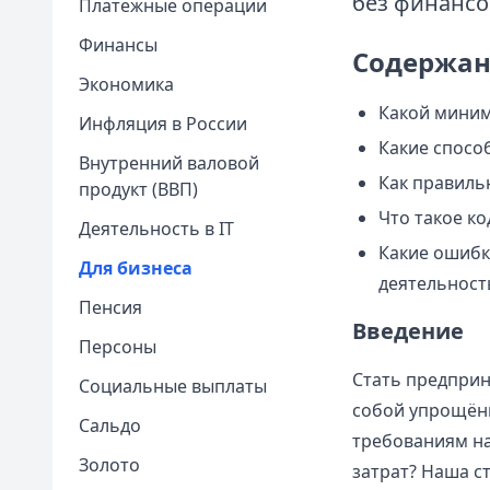
без финансо
Платежные операции
Финансы
Содержан
Экономика
Какой миним
Инфляция в России
Какие спосо
Внутренний валовой
Как правиль
продукт (ВВП)
Что такое к
Деятельность в IT
Какие ошибк
Для бизнеса
деятельност
Пенсия
Введение
Персоны
Стать предприн
Социальные выплаты
собой упрощён
Сальдо
требованиям на
Золото
затрат? Наша с