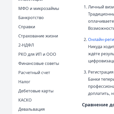
Личный виз
МФО и микрозаймы
Традиционны
Банкротство
оплачиваете
Справки
Возможность
Страхование жизни
Онлайн-реги
2-НДФЛ
Никуда ходи
ждёте резул
РКО для ИП и ООО
цифровизац
Финансовые советы
Регистрация
Расчетный счет
Банки тепер
Налог
профессиона
Дебетовые карты
доплатить, 
КАСКО
Сравнение д
Девальвация