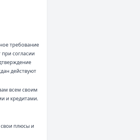
тное требование
т при согласии
одтверждение
ждан действуют
вам всем своим
и и кредитами.
 свои плюсы и