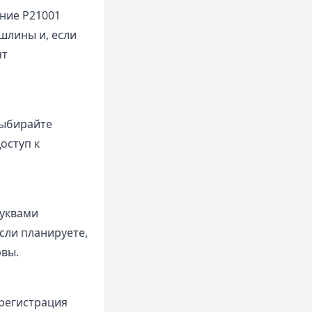
ение Р21001
шлины и, если
ят
Выбирайте
оступ к
уквами
сли планируете,
рвы.
 регистрация