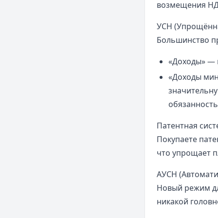
возмещения НДС
УСН (Упрощённ
Большинство пр
«Доходы» — п
«Доходы мин
значительну
обязанность
Патентная сист
Покупаете пате
что упрощает п
АУСН (Автомат
Новый режим дл
никакой головн