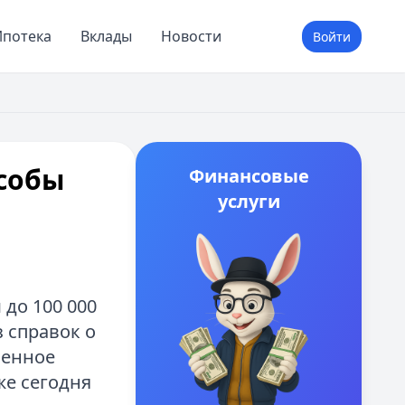
потека
Вклады
Новости
Войти
особы
Финансовые
услуги
до 100 000
 справок о
венное
же сегодня