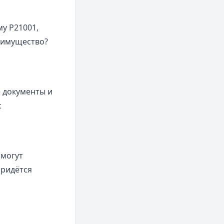
у Р21001,
еимущество?
е документы и
с
омогут
придётся