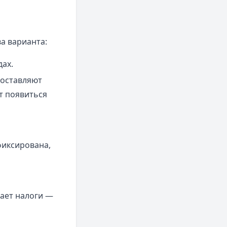
а варианта:
дах.
составляют
т появиться
фиксирована,
вает налоги —