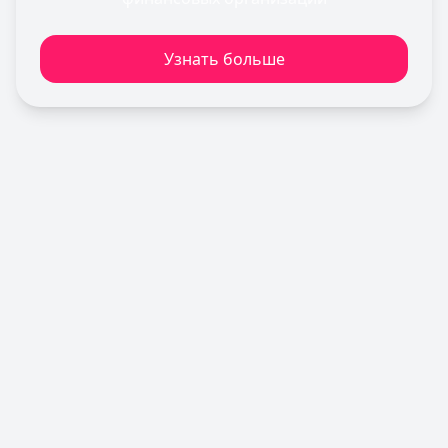
Лимит: до
1 000 000 ₽
Льготный период:
180 дней
Узнать больше
Обслуживание:
Бесплатно
Рейтинг:
4.7
Сбербанк
— СберКарта
Лимит: до
1 000 000 ₽
Льготный период:
120 дней
Обслуживание:
Бесплатно
Рейтинг:
4.9
(10 отзывов)
Газпромбанк
— Простая кредитная карта
Лимит: до
1 000 000 ₽
Льготный период:
—
Обслуживание:
Бесплатно
Рейтинг:
4.6
(10 отзывов)
Т-Банк
— Платинум
Лимит: до
1 000 000 ₽
Льготный период:
55 дней
Обслуживание:
590 ₽ в год
Рейтинг:
4.8
(12 отзывов)