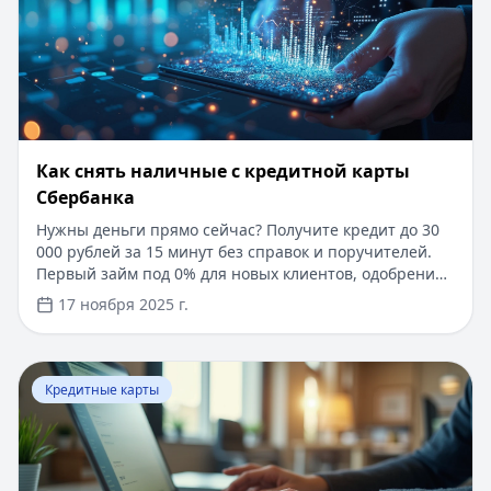
Как снять наличные с кредитной карты
Сбербанка
Нужны деньги прямо сейчас? Получите кредит до 30
000 рублей за 15 минут без справок и поручителей.
Первый займ под 0% для новых клиентов, одобрение
за 5 минут по паспорту. Погашение кредита любым
17 ноября 2025 г.
удобным способом. Узнайте подробнее о выгодных
условиях кредитования и особенностях снятия
наличных с кредитных карт в нашей статье.
Перейти к статье:
​Оформить кредитную карту с плохо
Кредитные карты