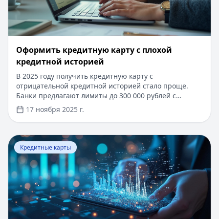
​Оформить кредитную карту с плохой
кредитной историей
В 2025 году получить кредитную карту с
отрицательной кредитной историей стало проще.
Банки предлагают лимиты до 300 000 рублей с
льготным периодом до 200 дней. Быстрое
17 ноября 2025 г.
рассмотрение заявки занимает от 1 до 3 дней. Для
оформления достаточно паспорта и справки о
доходах. Возможно получение карты по двум
Перейти к статье:
Что такое паи фондов?
документам без подтверждения дохода. Специальные
Кредитные карты
программы позволяют получить одобрение даже при
наличии действующих просрочек.