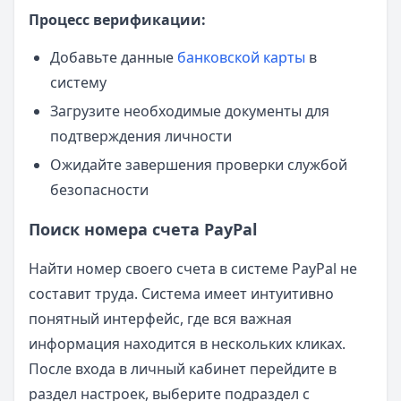
Процесс верификации:
Добавьте данные
банковской карты
в
систему
Загрузите необходимые документы для
подтверждения личности
Ожидайте завершения проверки службой
безопасности
Поиск номера счета PayPal
Найти номер своего счета в системе PayPal не
составит труда. Система имеет интуитивно
понятный интерфейс, где вся важная
информация находится в нескольких кликах.
После входа в личный кабинет перейдите в
раздел настроек, выберите подраздел с