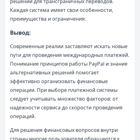
решений для трансграничных переводов.
Каждая система имеет свои особенности,
преимущества и ограничения.
Вывод:
Современные реалии заставляют искать новые
пути для проведения международных платежей.
Понимание принципов работы PayPal и знание
альтернативных решений помогает
эффективно организовать финансовые
операции. При выборе платежной системы
следует учитывать множество факторов: от
надежности сервиса до скорости проведения
операций.
Для решения финансовых вопросов внутри
страны многие пользователи обращаются к