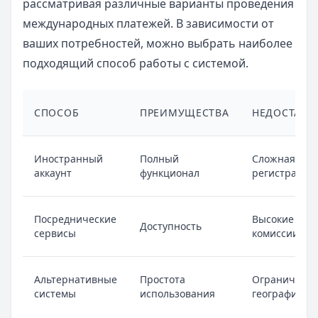
рассматривая различные варианты проведения
международных платежей. В зависимости от
ваших потребностей, можно выбрать наиболее
подходящий способ работы с системой.
СПОСОБ
ПРЕИМУЩЕСТВА
НЕДОСТАТК
Иностранный
Полный
Сложная
аккаунт
функционал
регистрация
Посреднические
Высокие
Доступность
сервисы
комиссии
Альтернативные
Простота
Ограниченн
системы
использования
география