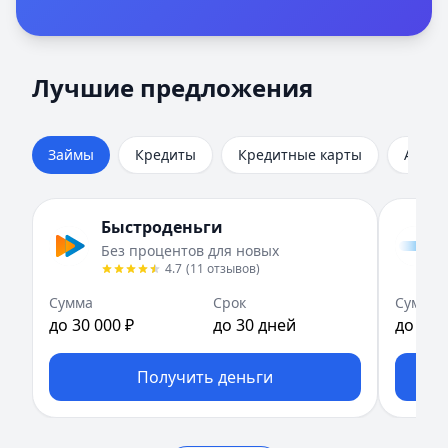
Лучшие предложения
Быстроденьги
— Без процентов для новых
Лучшие предложения
Кредиты — лучшие предложения
Сумма:
до 30 000 ₽
Альфа-Банк
Срок:
до 30 дней
— На ремонт квартиры
Сумма:
Рейтинг:
30 000
4.7
(11 отзывов)
–
30 000 000
₽
Займы
Кредиты
Кредитные карты
Авток
Срок: до
Турбозайм
180
— Займ
мес.
ПСК:
Сумма:
52.0
до 30 000 ₽
%
Рейтинг:
Срок:
до 21 дней
4.7
(12 отзывов)
Быстроденьги
Т-Банк
Рейтинг:
— Наличными под залог автомобиля
4.6
(14 отзывов)
Без процентов для новых
Сумма:
Срочноденьги
100 000
— Займ
–
7 000 000
₽
4.7
(
11
отзывов
)
Срок: до
Сумма:
до 15 000 ₽
84
мес.
Сумма
Срок
Сумма
ПСК:
Срок:
42.9
до 30 дней
%
до 30 000 ₽
до 30 дней
до 30 
Рейтинг:
Рейтинг:
4.5
4.6
(13 отзывов)
Газпромбанк
MoneyMan
— Онлайн
— Рефинансирование
Получить деньги
Сумма:
Сумма:
300 000
до 100 000 ₽
–
7 000 000
₽
Срок: до
Срок:
до 364 дней
60
мес.
ПСК:
Рейтинг:
33.8
%
4.8
(18 отзывов)