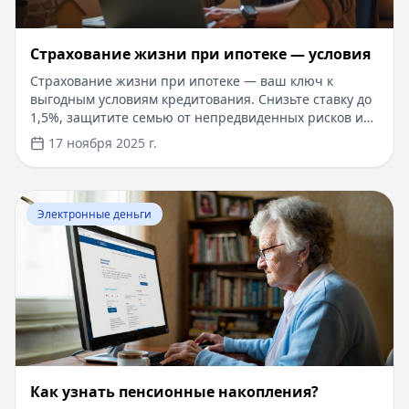
Страхование жизни при ипотеке — условия
Страхование жизни при ипотеке — ваш ключ к
выгодным условиям кредитования. Снизьте ставку до
1,5%, защитите семью от непредвиденных рисков и
оформите полис онлайн за 10 минут. Новые правила
17 ноября 2025 г.
2025 года делают процесс прозрачнее. Успейте
получить кредит на сумму до 5 млн рублей с быстрым
одобрением и гибкими условиями
Перейти к статье:
​Как узнать пенсионные накопления
Электронные деньги
​Как узнать пенсионные накопления?