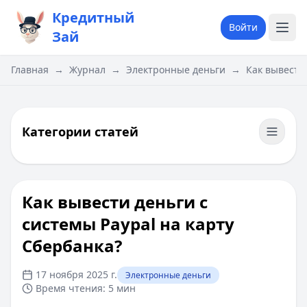
Кредитный
Войти
Зай
Главная
→
Журнал
→
Электронные деньги
→
Как вывести 
Категории статей
Как вывести деньги с
системы Paypal на карту
Сбербанка?
17 ноября 2025 г.
Электронные деньги
Время чтения:
5 мин