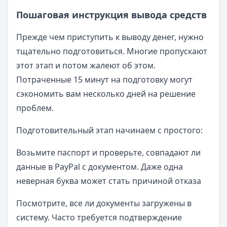
Пошаговая инструкция вывода средств
Прежде чем приступить к выводу денег, нужно
тщательно подготовиться. Многие пропускают
этот этап и потом жалеют об этом.
Потраченные 15 минут на подготовку могут
сэкономить вам несколько дней на решение
проблем.
Подготовительный этап начинаем с простого:
Возьмите паспорт и проверьте, совпадают ли
данные в PayPal с документом. Даже одна
неверная буква может стать причиной отказа
Посмотрите, все ли документы загружены в
систему. Часто требуется подтверждение