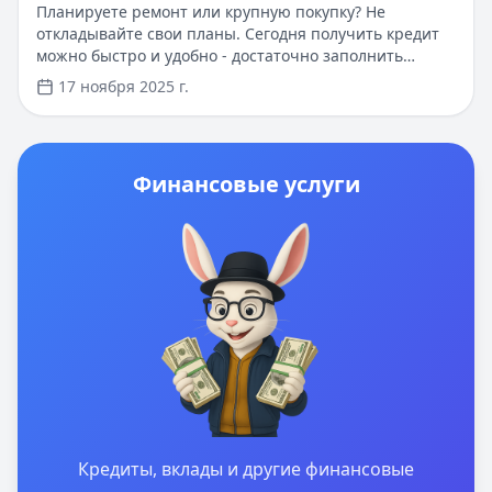
Планируете ремонт или крупную покупку? Не
откладывайте свои планы. Сегодня получить кредит
можно быстро и удобно - достаточно заполнить
онлайн-заявку. Одобрение за 2 минуты, сумма до 30
17 ноября 2025 г.
000 рублей на срок до 30 дней, процентная ставка от
0% для новых клиентов. Минимум документов - только
паспорт, решение онлайн без справок о доходах. В
нашей статье мы расскажем, как проверить свои
Финансовые услуги
пенсионные накопления и эффективно управлять
ими.
Кредиты, вклады и другие финансовые