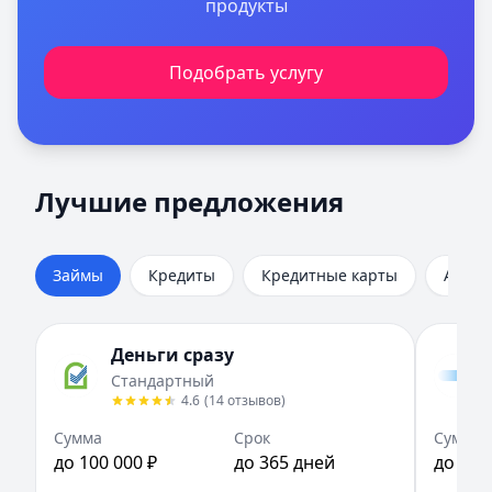
продукты
Подобрать услугу
Лучшие предложения
Деньги сразу
— Стандартный
Лучшие предложения
Кредиты — лучшие предложения
Сумма:
до 100 000 ₽
Альфа-Банк
Срок:
до 365 дней
— На ремонт квартиры
Сумма:
Рейтинг:
30 000
4.6
(14 отзывов)
–
30 000 000
₽
Займы
Кредиты
Кредитные карты
Авток
Срок: до
Турбозайм
180
— Займ
мес.
ПСК:
Сумма:
52.0
до 30 000 ₽
%
Рейтинг:
Срок:
до 21 дней
4.7
(12 отзывов)
Деньги сразу
Т-Банк
Рейтинг:
— Наличными под залог автомобиля
4.6
(14 отзывов)
Стандартный
Сумма:
Быстроденьги
100 000
— Без процентов для новых
–
7 000 000
₽
4.6
(
14
отзывов
)
Срок: до
Сумма:
до 30 000 ₽
84
мес.
Сумма
Срок
Сумма
ПСК:
Срок:
42.9
до 30 дней
%
до 100 000 ₽
до 365 дней
до 30 
Рейтинг:
Рейтинг:
4.5
4.7
(13 отзывов)
(11 отзывов)