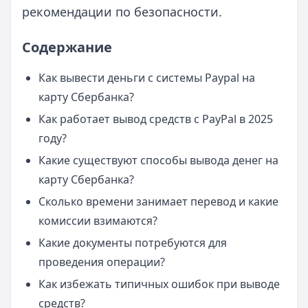
рекомендации по безопасности.
Содержание
Как вывести деньги с системы Paypal на
карту Сбербанка?
Как работает вывод средств с PayPal в 2025
году?
Какие существуют способы вывода денег на
карту Сбербанка?
Сколько времени занимает перевод и какие
комиссии взимаются?
Какие документы потребуются для
проведения операции?
Как избежать типичных ошибок при выводе
средств?