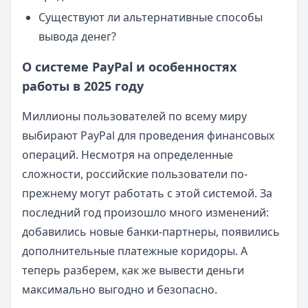
Существуют ли альтернативные способы
вывода денег?
О системе PayPal и особенностях
работы в 2025 году
Миллионы пользователей по всему миру
выбирают PayPal для проведения финансовых
операций. Несмотря на определенные
сложности, российские пользователи по-
прежнему могут работать с этой системой. За
последний год произошло много изменений:
добавились новые банки-партнеры, появились
дополнительные платежные коридоры. А
теперь разберем, как же вывести деньги
максимально выгодно и безопасно.