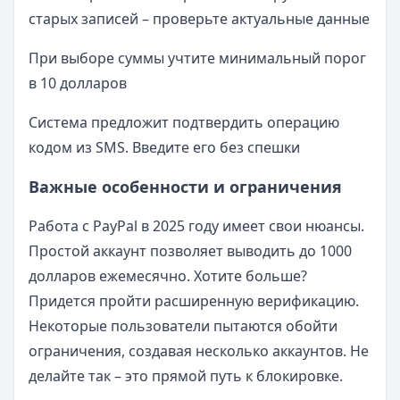
старых записей – проверьте актуальные данные
При выборе суммы учтите минимальный порог
в 10 долларов
Система предложит подтвердить операцию
кодом из SMS. Введите его без спешки
Важные особенности и ограничения
Работа с PayPal в 2025 году имеет свои нюансы.
Простой аккаунт позволяет выводить до 1000
долларов ежемесячно. Хотите больше?
Придется пройти расширенную верификацию.
Некоторые пользователи пытаются обойти
ограничения, создавая несколько аккаунтов. Не
делайте так – это прямой путь к блокировке.