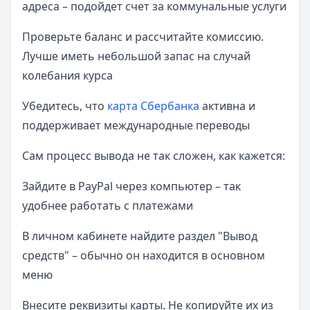
адреса – подойдет счет за коммунальные услуги
Проверьте баланс и рассчитайте комиссию.
Лучше иметь небольшой запас на случай
колебания курса
Убедитесь, что
карта Сбербанка
активна и
поддерживает международные переводы
Сам процесс вывода не так сложен, как кажется:
Зайдите в PayPal через компьютер – так
удобнее работать с платежами
В личном кабинете найдите раздел "Вывод
средств" – обычно он находится в основном
меню
Внесите реквизиты карты. Не копируйте их из