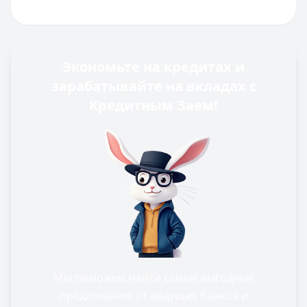
Рейтинг:
Рейтинг:
4.7
4.8
(18 отзывов)
Банк ЗЕНИТ
— Наличными
Сумма:
100 000
–
5 000 000
₽
Срок: до
60
мес.
Экономьте на кредитах и
ПСК:
42.2
%
зарабатывайте на вкладах с
Рейтинг:
4.6
Кредитным Заем!
Т-Банк
— Под залог недвижимости
Сумма:
200 000
–
30 000 000
₽
Срок: до
180
мес.
ПСК:
34.9
%
Рейтинг:
4.5
(13 отзывов)
Все кредиты
Кредитные карты — лучшие предложения
Банк ПСБ
— Кредитная карта 180 дней без %
Лимит: до
1 000 000 ₽
Льготный период:
180 дней
Обслуживание:
Бесплатно
Мы поможем найти самые выгодные
Рейтинг:
4.7
предложения от ведущих банков и
Банк ЗЕНИТ
— Карта привилегий