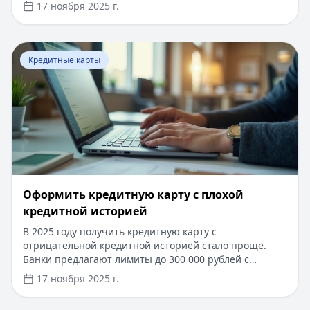
за 5 минут по паспорту. Погашение кредита любым
17 ноября 2025 г.
удобным способом. Узнайте подробнее о выгодных
условиях кредитования и особенностях снятия
наличных с кредитных карт в нашей статье.
Перейти к статье:
​Оформить кредитную карту с плохо
Кредитные карты
​Оформить кредитную карту с плохой
кредитной историей
В 2025 году получить кредитную карту с
отрицательной кредитной историей стало проще.
Банки предлагают лимиты до 300 000 рублей с
льготным периодом до 200 дней. Быстрое
17 ноября 2025 г.
рассмотрение заявки занимает от 1 до 3 дней. Для
оформления достаточно паспорта и справки о