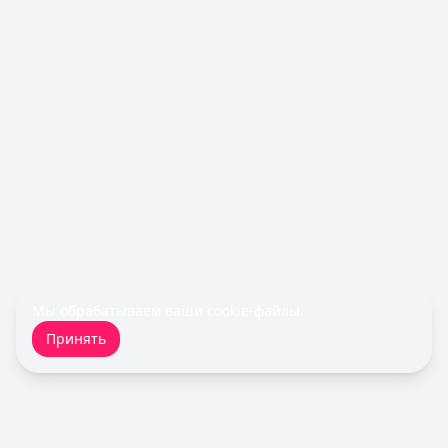
Лимит: до
1 000 000 ₽
Льготный период:
120 дней
Обслуживание:
Бесплатно
Рейтинг:
4.9
(10 отзывов)
Все кредитные карты
Займы — лучшие предложения
Турбозайм
— Займ
Сумма: до
30 000
₽
Срок до:
21
дней
Рейтинг:
4.6
(14 отзывов)
Fin 5
— Займ
Сумма: до
30 000
₽
Срок до:
30
дней
Мы обрабатываем ваши
cookie-файлы
.
Рейтинг:
4.8
Принять
Быстроденьги
— Без процентов для новых
Сумма: до
30 000
₽
Срок до:
30
дней
Рейтинг:
4.7
(11 отзывов)
Cashiro
— Займ