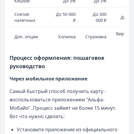
Кешбэк
До 3%
До 5%
Д
Снятие
До 50 000
До 300
До 30 
наличных
₽
000 ₽
Виртуал
Доп. опции
Копилка
Страховка
к
Процесс оформления: пошаговое
руководство
Через мобильное приложение
Самый быстрый способ получить карту -
воспользоваться приложением "Альфа-
Мобайл". Процесс займет не более 15 минут.
Вот что нужно сделать:
Установите приложение из официального