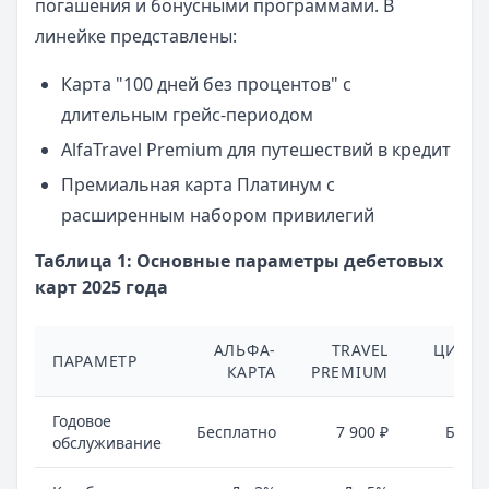
погашения и бонусными программами. В
линейке представлены:
Карта "100 дней без процентов" с
длительным грейс-периодом
AlfaTravel Premium для путешествий в кредит
Премиальная карта Платинум с
расширенным набором привилегий
Таблица 1: Основные параметры дебетовых
карт 2025 года
АЛЬФА-
TRAVEL
ЦИФР
ПАРАМЕТР
КАРТА
PREMIUM
К
Годовое
Бесплатно
7 900 ₽
Бесп
обслуживание