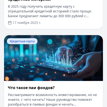
В 2025 году получить кредитную карту с
отрицательной кредитной историей стало проще.
Банки предлагают лимиты до 300 000 рублей с
льготным периодом до 200 дней. Быстрое
17 ноября 2025 г.
рассмотрение заявки занимает от 1 до 3 дней. Для
оформления достаточно паспорта и справки о
доходах. Возможно получение карты по двум
Перейти к статье:
Что такое паи фондов?
документам без подтверждения дохода. Специальные
Кредитные карты
программы позволяют получить одобрение даже при
наличии действующих просрочек.
Что такое паи фондов?
Рассматриваете возможность инвестирования, но не
знаете, с чего начать? Наше руководство поможет
разобраться в паевых фондах и начать