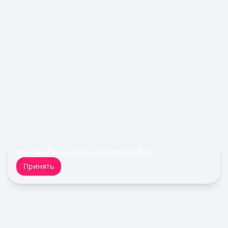
Лимит: до
600 000 ₽
Льготный период:
55 дней
Обслуживание:
Бесплатно
Рейтинг:
4.5
Все кредитные карты
Займы — лучшие предложения
Срочноденьги
— Займ
Сумма: до
15 000
₽
Срок до:
30
дней
Рейтинг:
4.6
Турбозайм
— Займ
Сумма: до
30 000
₽
Срок до:
21
дней
Мы обрабатываем ваши
cookie-файлы
.
Рейтинг:
4.6
(14 отзывов)
Принять
Fin 5
— Займ
Сумма: до
30 000
₽
Срок до:
30
дней
Рейтинг:
4.8
Cashiro
— Займ