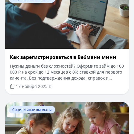
Одобрение в 90% случаев, рассмотрение заявки
занимает всего 5-10 минут. Деньги поступают на
карту любого банка.
Как зарегистрироваться в Вебмани мини
Нужны деньги без сложностей? Оформите займ до 100
000 ₽ на срок до 12 месяцев с 0% ставкой для первого
клиента. Без подтверждения дохода, справок и
ожидания. Мгновенное одобрение и перевод средств
17 ноября 2025 г.
на карту. Сравните условия на Кредитный Зай и
выберите оптимальный вариант.
Перейти к статье:
Детское пособие по уходу за ребенк
Социальные выплаты