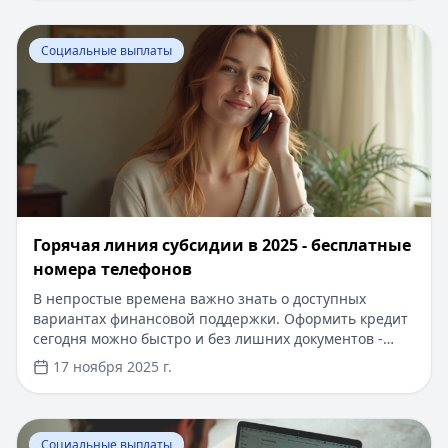
доступные суммы до 100 000 ₽, срок до 12 месяцев, 0%
на первый займ для новых клиентов, одобрение за 5
Перейти к статье:
Горячая линия субсидии в 2025 - б
минут без справок.
Социальные выплаты
Горячая линия субсидии в 2025 - бесплатные
номера телефонов
В непростые времена важно знать о доступных
вариантах финансовой поддержки. Оформить кредит
сегодня можно быстро и без лишних документов -
достаточно паспорта. Сумма от 5000 до 100 000
17 ноября 2025 г.
рублей будет доступна уже через 15 минут после
одобрения заявки. Новым клиентам доступны
специальные условия: первый заём под 0% на срок до
Перейти к статье:
Как зарегистрироваться в Вебмани
30 дней, без справок о доходах и поручителей.
Социальные выплаты