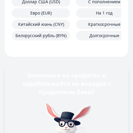
Срок: до
MoneyMan
60
— Онлайн
мес.
Доллар США (USD)
С пополнением
ПСК:
Сумма:
15.9
до 100 000 ₽
%
Евро (EUR)
На 1 год
Рейтинг:
Срок:
до 364 дней
4.7
(16 отзывов)
Азиатско-Тихоокеанский Банк
Рейтинг:
4.8
(18 отзывов)
— Наличными
Китайский юань (CNY)
Краткосрочные
Сумма:
Деньги сразу
30 000
— Стандартный
–
5 000 000
₽
Белорусский рубль (BYN)
Долгосрочные
Срок: до
Сумма:
до 100 000 ₽
84
мес.
ПСК:
Срок:
41.5
до 365 дней
%
Рейтинг:
Рейтинг:
4.7
4.6
(14 отзывов)
Банк ЗЕНИТ
— Наличными
Сумма:
100 000
–
5 000 000
₽
Срок: до
60
мес.
Экономьте на кредитах и
ПСК:
42.2
%
зарабатывайте на вкладах с
Рейтинг:
4.6
Кредитным Заем!
Т-Банк
— Под залог недвижимости
Сумма:
200 000
–
30 000 000
₽
Срок: до
180
мес.
ПСК:
34.9
%
Рейтинг:
4.5
(13 отзывов)
Все кредиты