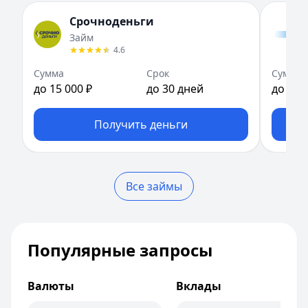
Рейтинг:
Срок:
до 21 дней
4.7
(12 отзывов)
Срочноденьги
Т-Банк
Рейтинг:
— Наличными под залог автомобиля
4.6
(14 отзывов)
Займ
Сумма:
Fin 5
— Займ
100 000
–
7 000 000
₽
4.6
Срок: до
Сумма:
до 30 000 ₽
84
мес.
Сумма
Срок
Сумма
ПСК:
Срок:
42.9
до 30 дней
%
до 15 000 ₽
до 30 дней
до 30 
Рейтинг:
Рейтинг:
4.5
4.8
(13 отзывов)
Газпромбанк
Cashiro
— Займ
— Рефинансирование
Получить деньги
Сумма:
Сумма:
300 000
до 30 000 ₽
–
7 000 000
₽
Срок: до
Срок:
до 30 дней
60
мес.
ПСК:
Рейтинг:
33.8
%
4.7
Рейтинг:
Быстроденьги
4.7
(12 отзывов)
— Без процентов для новых
Все займы
Совкомбанк
Сумма:
до 30 000 ₽
— Прайм Выгодный
Сумма:
Срок:
до 30 дней
300 000
–
5 000 000
₽
Срок: до
Рейтинг:
60
4.7
мес.
(11 отзывов)
ПСК:
Займер
14.9
— До зарплаты
%
Популярные запросы
Рейтинг:
Сумма:
до 30 000 ₽
4.7
(16 отзывов)
Совкомбанк
Срок:
до 30 дней
— Прайм Специальный
Валюты
Вклады
Сумма:
Рейтинг:
30 000
4.6
(17 отзывов)
–
3 000 000
₽