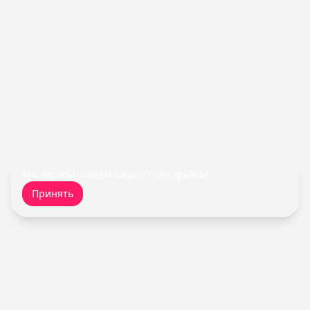
Обслуживание:
Бесплатно
Рейтинг:
4.5
Все кредитные карты
Займы — лучшие предложения
Деньги сразу
— Стандартный
Сумма: до
100 000
₽
Срок до:
365
дней
Рейтинг:
4.6
(14 отзывов)
Быстроденьги
— Без процентов для новых
Сумма: до
30 000
₽
Срок до:
30
дней
Мы обрабатываем ваши
cookie-файлы
.
Рейтинг:
4.7
(11 отзывов)
Принять
Турбозайм
— Займ
Сумма: до
30 000
₽
Срок до:
21
дней
Рейтинг:
4.6
(14 отзывов)
MoneyMan
— Онлайн
Сумма: до
100 000
₽
Срок до:
364
дней