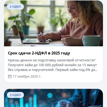
Перейти к статье:
Срок сдачи 2-НДФЛ в 2025 году
2-НДФЛ
Срок сдачи 2-НДФЛ в 2025 году
Нужны деньги на подготовку налоговой отчетности?
Получите займ до 100 000 рублей онлайн за 15 минут
без справок и поручителей. Первый займ под 0% для
новых клиентов, одобрение 99%, нужен только
17 ноября 2025 г.
паспорт. А пока познакомьтесь с нашим подробным
руководством по срокам и правилам подачи справки
2-НДФЛ в 2025 году. Мы расскажем об основных
Перейти к статье:
Справка 2-НДФЛ — образец заполн
изменениях, поможем избежать ошибок и штрафов.
2-НДФЛ