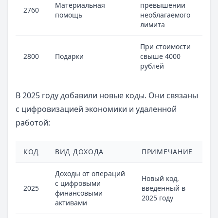
Материальная
превышении
2760
помощь
необлагаемого
лимита
При стоимости
2800
Подарки
свыше 4000
рублей
В 2025 году добавили новые коды. Они связаны
с цифровизацией экономики и удаленной
работой:
КОД
ВИД ДОХОДА
ПРИМЕЧАНИЕ
Доходы от операций
Новый код,
с цифровыми
2025
введенный в
финансовыми
2025 году
активами