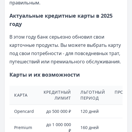
правильным.
Актуальные кредитные карты в 2025
году
В этом году банк серьезно обновил свои
карточные продукты. Вы можете выбрать карту
под свои потребности - для повседневных трат,
путешествий или премиального обслуживания.
Карты и их возможности
КРЕДИТНЫЙ
ЛЬГОТНЫЙ
ПРОЦЕ
КАРТА
ЛИМИТ
ПЕРИОД
С
Opencard
до 500 000 ₽
120 дней
от
до 1 000 000
Premium
160 дней
от
₽