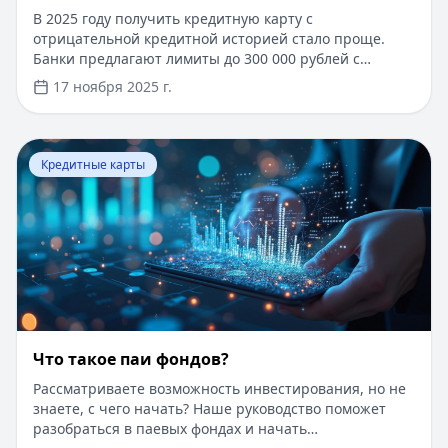
В 2025 году получить кредитную карту с
отрицательной кредитной историей стало проще.
Банки предлагают лимиты до 300 000 рублей с
льготным периодом до 200 дней. Быстрое
17 ноября 2025 г.
рассмотрение заявки занимает от 1 до 3 дней. Для
оформления достаточно паспорта и справки о
доходах. Возможно получение карты по двум
Перейти к статье:
Что такое паи фондов?
документам без подтверждения дохода. Специальные
Кредитные карты
программы позволяют получить одобрение даже при
наличии действующих просрочек.
Что такое паи фондов?
Рассматриваете возможность инвестирования, но не
знаете, с чего начать? Наше руководство поможет
разобраться в паевых фондах и начать