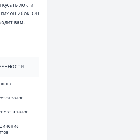
 кусать локти
аких ошибок. Он
ходит вам.
БЕННОСТИ
алога
ется залог
порт в залог
динение
итов