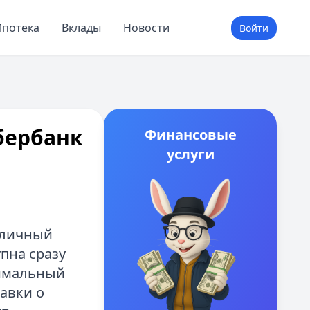
потека
Вклады
Новости
Войти
бербанк
Финансовые
услуги
 личный
пна сразу
нимальный
авки о