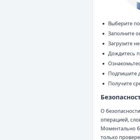
Выберите по
Заполните о
Загрузите н
Дождитесь п
Ознакомьтес
Подпишите 
Получите сре
Безопаснос
О безопасности
операцией, сло
Моментально бл
только провер