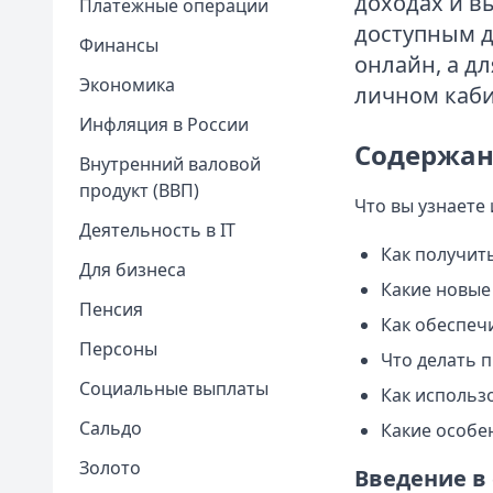
доходах и в
Платежные операции
доступным д
Финансы
онлайн, а д
Экономика
личном каби
Инфляция в России
Содержан
Внутренний валовой
продукт (ВВП)
Что вы узнаете 
Деятельность в IT
Как получить
Для бизнеса
Какие новые
Пенсия
Как обеспеч
Персоны
Что делать п
Социальные выплаты
Как использ
Сальдо
Какие особе
Золото
Введение в