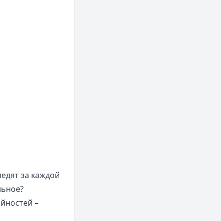
ледят за каждой
льное?
йностей –