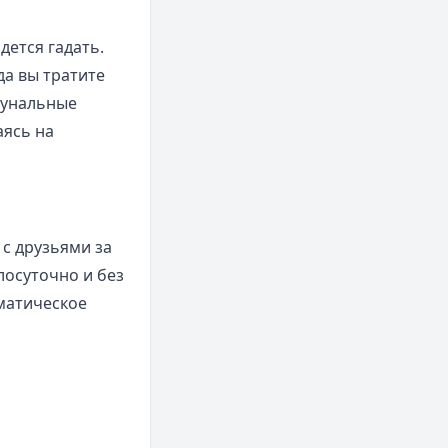
дется гадать.
да вы тратите
мунальные
аясь на
 с друзьями за
лосуточно и без
матическое