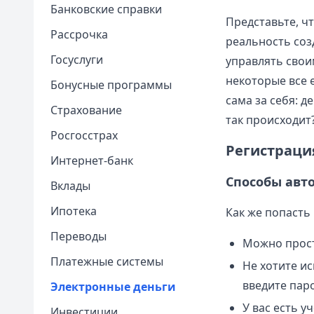
Банковские справки
Представьте, ч
Рассрочка
реальность соз
Госуслуги
управлять свои
некоторые все 
Бонусные программы
сама за себя: 
Страхование
так происходит
Росгосстрах
Регистрация
Интернет-банк
Способы авт
Вклады
Ипотека
Как же попасть
Переводы
Можно просто
Платежные системы
Не хотите и
введите паро
Электронные деньги
У вас есть у
Инвестиции