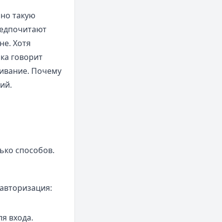
нно такую
редпочитают
не. Хотя
ка говорит
живание. Почему
ий.
ько способов.
авторизация:
ля входа.