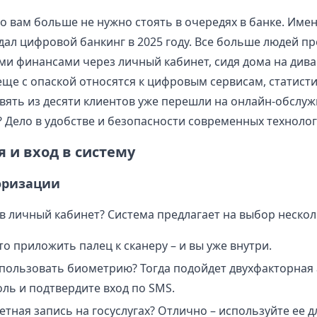
то вам больше не нужно стоять в очередях в банке. Име
дал цифровой банкинг в 2025 году. Все больше людей п
ми финансами через личный кабинет, сидя дома на дива
еще с опаской относятся к цифровым сервисам, статисти
девять из десяти клиентов уже перешли на онлайн-обслу
? Дело в удобстве и безопасности современных технолог
 и вход в систему
оризации
 в личный кабинет? Система предлагает на выбор нескол
 приложить палец к сканеру – и вы уже внутри.
спользовать биометрию? Тогда подойдет двухфакторная 
ль и подтвердите вход по SMS.
четная запись на госуслугах? Отлично – используйте ее д