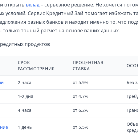
ли открыть
вклад
– серьезное решение. Не хочется потом
ых условий. Сервис Кредитный Зай помогает избежать т
едложения разных банков и находит именно то, что под
– только точный расчет на основе ваших данных.
кредитных продуктов
СРОК
ПРОЦЕНТНАЯ
ОСО
РАССМОТРЕНИЯ
СТАВКА
ий
2 часа
от 5.9%
Без з
1-2 дня
от 4.7%
Требу
4 часа
от 6.2%
Транс
Объе
ание
1 день
от 5.5%
кред