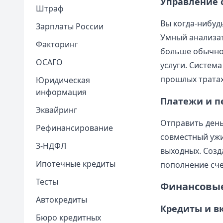
Управление 
Штраф
Вы когда-нибудь
Зарплаты России
Умный анализат
Факторинг
больше обычног
ОСАГО
услуги. Систем
прошлых тратах
Юридическая
информация
Платежи и п
Эквайринг
Отправить деньг
Рефинансирование
совместный ужи
3-НДФЛ
выходных. Созд
Ипотечные кредиты
пополнение счет
Тесты
Финансовые
Автокредиты
Кредиты и в
Бюро кредитных