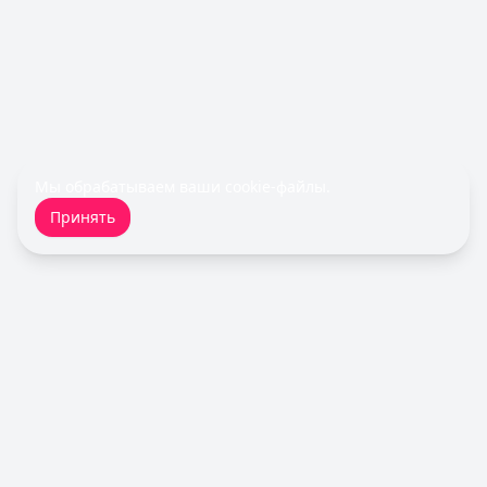
Турбозайм
— Займ
Сумма: до
30 000
₽
Срок до:
21
дней
Рейтинг:
4.6
(14 отзывов)
Деньги сразу
— Стандартный
Сумма: до
100 000
₽
Срок до:
365
дней
Мы обрабатываем ваши
cookie-файлы
.
Рейтинг:
4.6
(14 отзывов)
Принять
Быстроденьги
— Без процентов для новых
Сумма: до
30 000
₽
Срок до:
30
дней
Рейтинг:
4.7
(11 отзывов)
Cashiro
— Займ
Сумма: до
30 000
₽
Срок до:
30
дней
Кредитный Зай
Рейтинг:
4.7
Fin 5
— Займ
Сумма: до
30 000
₽