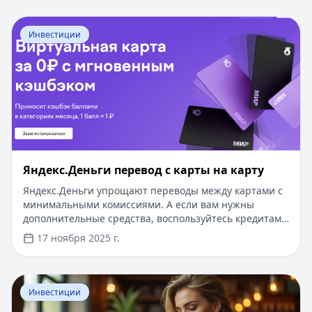
Перейти к статье:
Яндекс.Деньги перевод с карты на к
Инвестиции
Яндекс.Деньги перевод с карты на карту
Яндекс.Деньги упрощают переводы между картами с
минимальными комиссиями. А если вам нужны
дополнительные средства, воспользуйтесь кредитами
на Кредитный Зай: первый займ под 0%, одобрение
17 ноября 2025 г.
за 5 минут без документов и подтверждения доота.
Суммы до 500 000 ₽ и сроки до 5 лет — идеально для
срочных нужд.
Перейти к статье:
«Пополняй онлайн» Сбербанк
Инвестиции