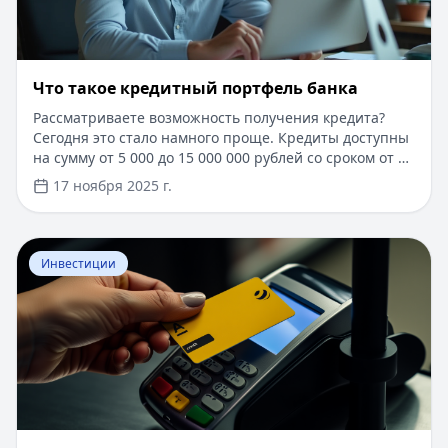
Что такое кредитный портфель банка
Рассматриваете возможность получения кредита?
Сегодня это стало намного проще. Кредиты доступны
на сумму от 5 000 до 15 000 000 рублей со сроком от 1
дня до 30 лет. Одобрение за 5 минут, минимум
17 ноября 2025 г.
документов – только паспорт. Онлайн-заявка доступна
круглосуточно, деньги поступают на карту
моментально. Специальные условия для новых
Перейти к статье:
​Как оформить кредитную карту Бил
клиентов: ставка от 5.5% годовых и возможность
Инвестиции
получения кредита без справки о доходах. Узнайте
больше о том, как устроен кредитный портфель банка
и какие виды кредитов наиболее выгодны в 2025 году.