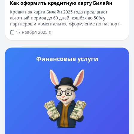
​Как оформить кредитную карту Билайн
Кредитная карта Билайн 2025 года предлагает
льготный период до 60 дней, кэшбэк до 50% у
партнеров и моментальное оформление по паспорту.
Заемные средства до 300 000 рублей доступны без
17 ноября 2025 г.
подтверждения дохода. Узнайте, как получить карту с
выгодными условиями и управлять финансами
эффективно. Для сравнения кредитных продуктов и
выбора оптимального решения воспользуйтесь
Финансовые услуги
сервисом Кредитный Зай, где собраны актуальные
предложения от ведущих банков