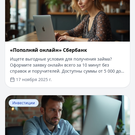
«Пополняй онлайн» Сбербанк
Ищете выгодные условия для получения займа?
Оформите заявку онлайн всего за 10 минут без
справок и поручителей. Доступны суммы от 5 000 до
100 000 рублей на срок до 24 месяцев. Решение
17 ноября 2025 г.
принимается автоматически, а деньги поступают на
карту в течение 15 минут после одобрения. Для новых
клиентов действует специальное предложение со
Перейти к статье:
Что такое кредитный портфель бан
сниженной процентной ставкой.
Инвестиции