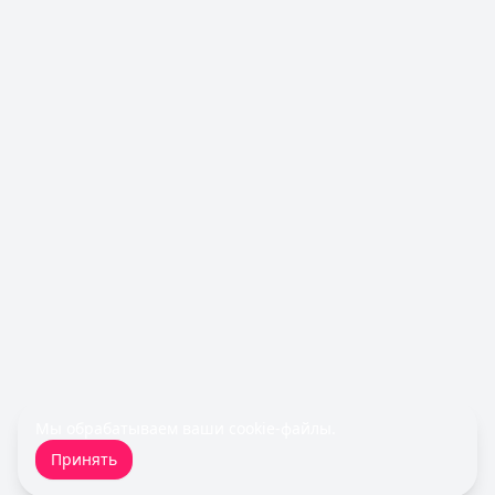
Обслуживание:
Бесплатно
Рейтинг:
4.9
(10 отзывов)
Т-Банк
— Платинум
Лимит: до
1 000 000 ₽
Льготный период:
55 дней
Обслуживание:
590 ₽ в год
Рейтинг:
4.8
(12 отзывов)
Все кредитные карты
Займы — лучшие предложения
Займер
— До зарплаты
Сумма: до
30 000
₽
Срок до:
30
дней
Рейтинг:
4.6
(17 отзывов)
Fin 5
— Займ
Сумма: до
30 000
₽
Срок до:
30
дней
Мы обрабатываем ваши
cookie-файлы
.
Рейтинг:
4.8
Принять
Турбозайм
— Займ