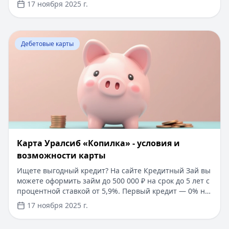
17 ноября 2025 г.
7% и дополнительные привилегии. Получите
моментальное одобрение кредита до 30 000 рублей
онлайн по паспорту, с возможностью первого займа
Перейти к статье:
Карта Уралсиб «Копилка» - условия
под 0% на срок до 30 дней. Быстрое решение за 15
Дебетовые карты
минут, без справок о доходах и поручителей. Удобное
погашение через мобильное приложение.
Карта Уралсиб «Копилка» - условия и
возможности карты
Ищете выгодный кредит? На сайте Кредитный Зай вы
можете оформить займ до 500 000 ₽ на срок до 5 лет с
процентной ставкой от 5,9%. Первый кредит — 0% на
30 дней. Одобрение за 5 минут без справок и
17 ноября 2025 г.
поручителей. Выбирайте лучшее предложение и
экономьте время!