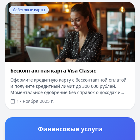
Перейти к статье:
Бесконтактная карта Visa Classic
Дебетовые карты
Бесконтактная карта Visa Classic
Оформите кредитную карту с бесконтактной оплатой
и получите кредитный лимит до 300 000 рублей.
Моментальное одобрение без справок о доходах и
поручителей. Для новых клиентов - беспроцентный
17 ноября 2025 г.
период до 100 дней на покупки и снятие наличных.
Простое оформление онлайн с доставкой на дом в
течение 2-3 рабочих дней. Минимальный пакет
документов - только паспорт.
Финансовые услуги