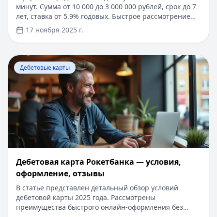
минут. Сумма от 10 000 до 3 000 000 рублей, срок до 7
лет, ставка от 5.9% годовых. Быстрое рассмотрение
заявки без справок о доходах и поручителей.
17 ноября 2025 г.
Получение денег в день обращения. Специальные
условия для зарплатных клиентов. Возможность
полного оформления онлайн с моментальным
Перейти к статье:
Дебетовая карта Рокетбанка — усл
зачислением средств на карту. Узнайте, как получить
Дебетовые карты
персональное предложение с пониженной ставкой
прямо сейчас.
Дебетовая карта Рокетбанка — условия,
оформление, отзывы
В статье представлен детальный обзор условий
дебетовой карты 2025 года. Рассмотрены
преимущества быстрого онлайн-оформления без
посещения офиса, система начисления кешбэка до