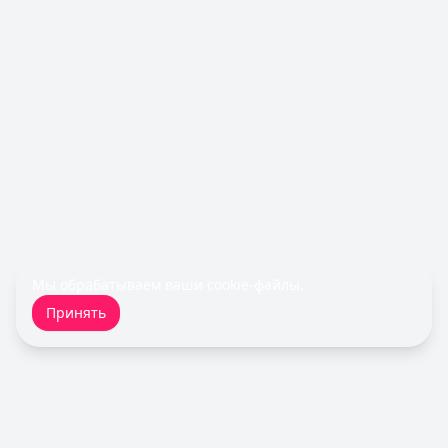
Льготный период:
—
Обслуживание:
Бесплатно
Рейтинг:
4.6
(10 отзывов)
Все кредитные карты
Займы — лучшие предложения
Срочноденьги
— Займ
Сумма: до
15 000
₽
Срок до:
30
дней
Рейтинг:
4.6
Быстроденьги
— Без процентов для новых
Сумма: до
30 000
₽
Срок до:
30
дней
Мы обрабатываем ваши
cookie-файлы
.
Рейтинг:
4.7
(11 отзывов)
Принять
MoneyMan
— Онлайн
Сумма: до
100 000
₽
Срок до:
364
дней
Рейтинг:
4.8
(18 отзывов)
Fin 5
— Займ
Сумма: до
30 000
₽