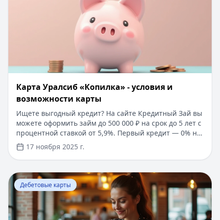
погашение через мобильное приложение.
Карта Уралсиб «Копилка» - условия и
возможности карты
Ищете выгодный кредит? На сайте Кредитный Зай вы
можете оформить займ до 500 000 ₽ на срок до 5 лет с
процентной ставкой от 5,9%. Первый кредит — 0% на
30 дней. Одобрение за 5 минут без справок и
17 ноября 2025 г.
поручителей. Выбирайте лучшее предложение и
экономьте время!
Перейти к статье:
Бесконтактная карта Visa Classic
Дебетовые карты