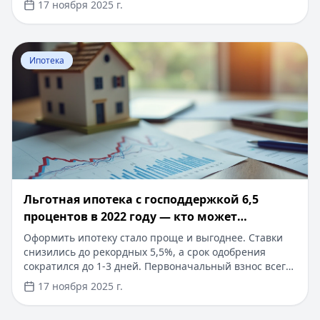
17 ноября 2025 г.
рассмотрение заявки, возможность оформления
онлайн, без справок о доходах. Решение за 10 минут.
Перейти к статье:
Льготная ипотека с господдержкой 
Ипотека
Льготная ипотека с господдержкой 6,5
процентов в 2022 году — кто может
получить
Оформить ипотеку стало проще и выгоднее. Ставки
снизились до рекордных 5,5%, а срок одобрения
сократился до 1-3 дней. Первоначальный взнос всего
от 15%, максимальная сумма кредита увеличена до 12
17 ноября 2025 г.
млн рублей. Доступно онлайн-оформление без
посещения банка, с минимальным пакетом