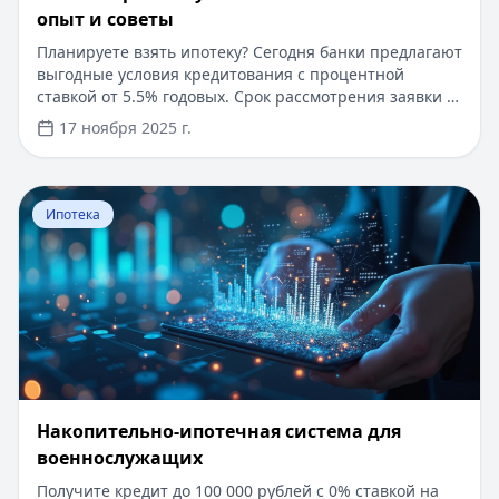
опыт и советы
Планируете взять ипотеку? Сегодня банки предлагают
выгодные условия кредитования с процентной
ставкой от 5.5% годовых. Срок рассмотрения заявки —
от 1 дня, первоначальный взнос — от 0 до 15%.
17 ноября 2025 г.
Доступны программы без подтверждения дохода
справкой 2-НДФЛ. В статье делимся реальным
опытом получения ипотеки в 2025 году, разбираем
Перейти к статье:
Накопительно-ипотечная система 
важные нюансы и рассказываем, как сэкономить
Ипотека
время и деньги при оформлении кредита на жилье.
Накопительно-ипотечная система для
военнослужащих
Получите кредит до 100 000 рублей с 0% ставкой на