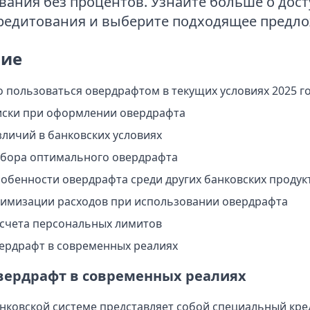
вания без процентов. Узнайте больше о дос
редитования и выберите подходящее предло
ие
о пользоваться овердрафтом в текущих условиях 2025 г
ски при оформлении овердрафта
личий в банковских условиях
бора оптимального овердрафта
обенности овердрафта среди других банковских продук
имизации расходов при использовании овердрафта
счета персональных лимитов
вердрафт в современных реалиях
овердрафт в современных реалиях
нковской системе представляет собой специальный кр