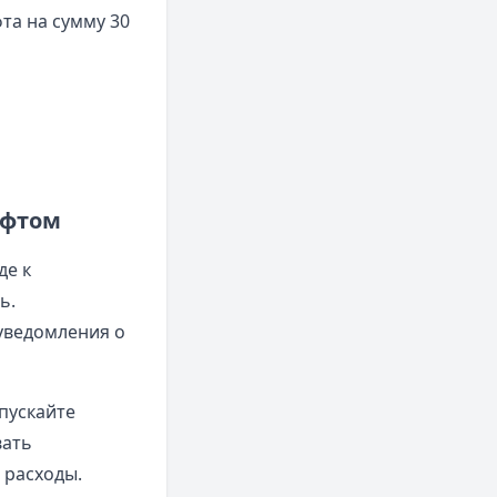
та на сумму 30
афтом
де к
ь.
уведомления о
пускайте
вать
 расходы.