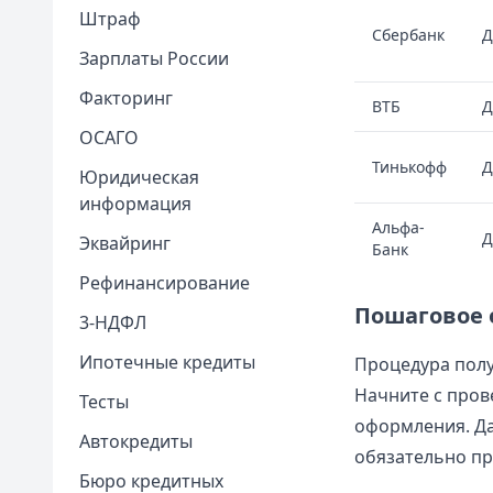
Штраф
Сбербанк
Д
Зарплаты России
Факторинг
ВТБ
Д
ОСАГО
Тинькофф
Д
Юридическая
информация
Альфа-
Д
Эквайринг
Банк
Рефинансирование
Пошаговое 
3-НДФЛ
Ипотечные кредиты
Процедура полу
Начните с пров
Тесты
оформления. Да
Автокредиты
обязательно пр
Бюро кредитных