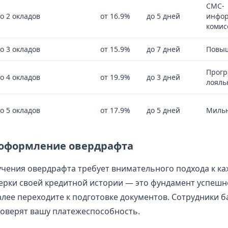
СМС-
о 2 окладов
от 16.9%
до 5 дней
инфор
комис
о 3 окладов
от 15.9%
до 7 дней
Повы
Прогр
о 4 окладов
от 19.9%
до 3 дней
лояль
о 5 окладов
от 17.9%
до 5 дней
Мильн
оформление овердрафта
чения овердрафта требует внимательного подхода к ка
ерки своей кредитной истории — это фундамент успешн
лее переходите к подготовке документов. Сотрудники б
оверят вашу платежеспособность.