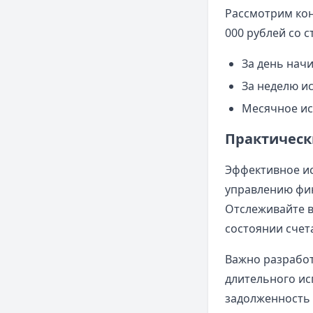
Рассмотрим кон
000 рублей со с
За день начи
За неделю и
Месячное ис
Практическ
Эффективное ис
управлению фи
Отслеживайте в
состоянии счет
Важно разработ
длительного ис
задолженность 