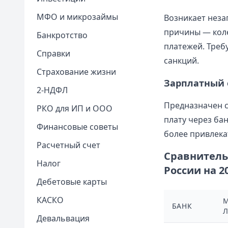
МФО и микрозаймы
Возникает неза
причины — коле
Банкротство
платежей. Треб
Справки
санкций.
Страхование жизни
Зарплатный 
2-НДФЛ
Предназначен 
РКО для ИП и ООО
плату через ба
Финансовые советы
более привлека
Расчетный счет
Сравнитель
Налог
России на 20
Дебетовые карты
КАСКО
БАНК
Девальвация