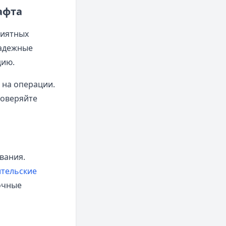
афта
риятных
надежные
цию.
 на операции.
роверяйте
вания.
тельские
очные