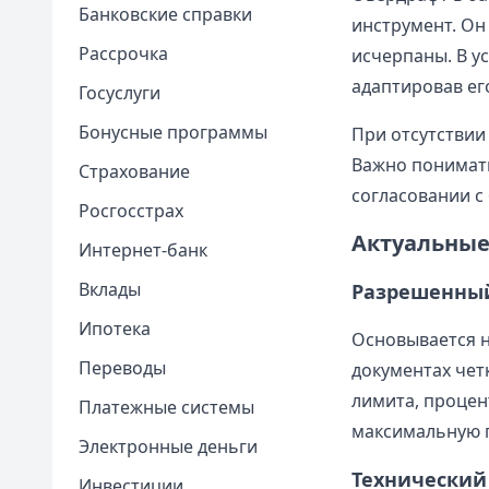
Банковские справки
инструмент. Он 
Рассрочка
исчерпаны. В у
адаптировав ег
Госуслуги
Бонусные программы
При отсутствии
Важно понимать
Страхование
согласовании с
Росгосстрах
Актуальные
Интернет-банк
Вклады
Разрешенный
Ипотека
Основывается н
Переводы
документах чет
лимита, процен
Платежные системы
максимальную 
Электронные деньги
Технический
Инвестиции