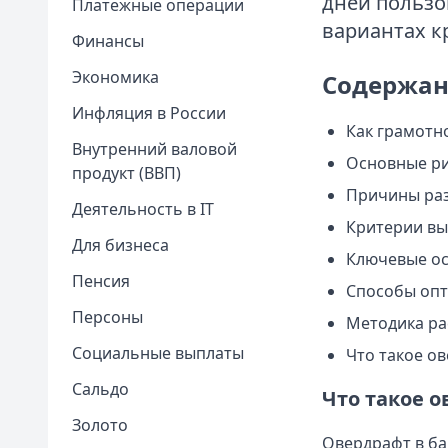
дней пользо
Платежные операции
вариантах к
Финансы
Экономика
Содержан
Инфляция в России
Как грамотн
Внутренний валовой
Основные ри
продукт (ВВП)
Причины раз
Деятельность в IT
Критерии вы
Для бизнеса
Ключевые ос
Пенсия
Способы опт
Персоны
Методика ра
Социальные выплаты
Что такое о
Сальдо
Что такое 
Золото
Овердрафт в ба