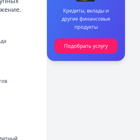
тупных
жение.
Кредиты, вклады и
другие финансовые
продукты
ода
Подобрать услугу
тов
едитный