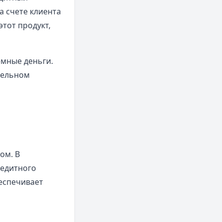
а счете клиента
тот продукт,
емные деньги.
тельном
ом. В
редитного
беспечивает