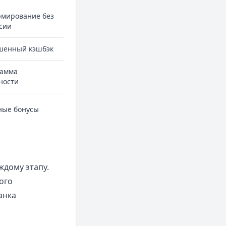
мирование без
сии
шенный кэшбэк
амма
ности
ые бонусы
ждому этапу.
ого
анка