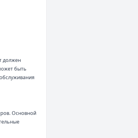
т должен
 может быть
 обслуживания
тров. Основной
тельные