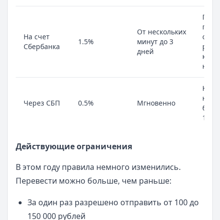
При
пере
От нескольких
На счет
от 7
1.5%
минут до 3
Сбербанка
руб
дней
коми
нет
Коми
не
Через СБП
0.5%
Мгновенно
боль
1500
Действующие ограничения
В этом году правила немного изменились.
Перевести можно больше, чем раньше:
За один раз разрешено отправить от 100 до
150 000 рублей