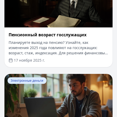
​Пенсионный возраст госслужащих
Планируете выход на пенсию? Узнайте, как
изменения 2025 года повлияют на госслужащих:
возраст, стаж, индексация. Для решения финансовых
вопросов рассмотрите займы до 100 000 ₽ на срок до
17 ноября 2025 г.
12 месяцев с 0% ставкой для первого обращения.
Быстрое оформление без справок и документов.
Сравните условия на Кредитный Зай и выберите
Перейти к статье:
Страхование жизни при ипотеке — 
оптимальный вариант.
Электронные деньги