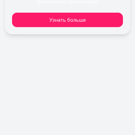
финансовых организаций
Лимит: до
2 000 000 ₽
Льготный период:
120 дней
Узнать больше
Обслуживание:
Бесплатно
Рейтинг:
4.6
Газпромбанк
— Простая кредитная карта
Лимит: до
1 000 000 ₽
Льготный период:
—
Обслуживание:
Бесплатно
Рейтинг:
4.6
(10 отзывов)
Т-Банк
— Платинум
Лимит: до
1 000 000 ₽
Льготный период:
55 дней
Обслуживание:
590 ₽ в год
Рейтинг:
4.8
(12 отзывов)
Сбербанк
— СберКарта
Лимит: до
1 000 000 ₽
Льготный период:
120 дней
Обслуживание:
Бесплатно