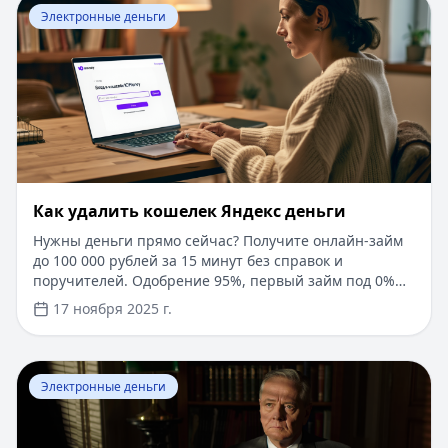
Перейти к статье:
Как удалить кошелек Яндекс деньги
Электронные деньги
Как удалить кошелек Яндекс деньги
Нужны деньги прямо сейчас? Получите онлайн-займ
до 100 000 рублей за 15 минут без справок и
поручителей. Одобрение 95%, первый займ под 0%
на срок до 30 дней. В статье вы найдете подробную
17 ноября 2025 г.
инструкцию по закрытию кошелька ЮMoney, включая
важные подготовительные шаги, необходимые
документы и возможные последствия. Узнаете о
Перейти к статье:
​Пенсионный возраст госслужащих
правовых аспектах и альтернативных платежных
Электронные деньги
решениях в 2025 году.