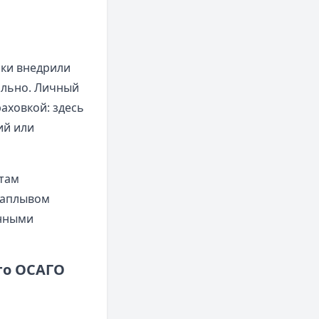
ики внедрили
ально. Личный
аховкой: здесь
ий или
нтам
наплывом
анными
го ОСАГО