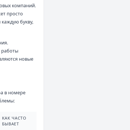
овых компаний.
жет просто
 каждую букву,
ния.
е работы
являются новые
ра в номере
блемы:
КАК ЧАСТО
БЫВАЕТ