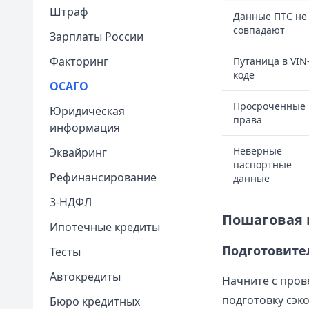
Штраф
Данные ПТС не
совпадают
Зарплаты России
Факторинг
Путаница в VIN
коде
ОСАГО
Просроченные
Юридическая
права
информация
Неверные
Эквайринг
паспортные
Рефинансирование
данные
3-НДФЛ
Пошаговая 
Ипотечные кредиты
Подготовите
Тесты
Автокредиты
Начните с пров
подготовку сэк
Бюро кредитных