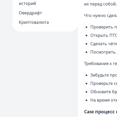
историй
их перед собой.
Овердрафт
Что нужно сдел
Криптовалюта
Проверить п
Открыть ПТС
Сделать чёт
Посмотреть 
Требования к те
Забудьте пр
Проверьте с
Обновите бр
На время от
Сам процесс