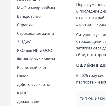
Перегруженност
МФО и микрозаймы
В последние дн
Банкротство
отказаться раб
а в ответ – кра
Справки
Страхование жизни
Ситуацию усло
Страховщики ст
2-НДФЛ
затягиваются до
РКО для ИП и ООО
сбои, о которы
Финансовые советы
Ошибки в до
Расчетный счет
В 2025 году си
Налог
паспорта – и в
Дебетовые карты
КАСКО
ТИП ОШИБКИ
Девальвация