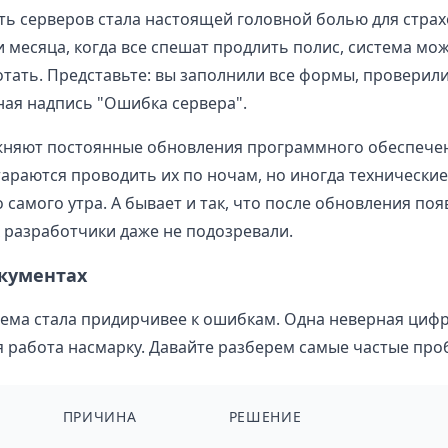
ь серверов стала настоящей головной болью для страх
и месяца, когда все спешат продлить полис, система мо
отать. Представьте: вы заполнили все формы, проверили
сная надпись "Ошибка сервера".
жняют постоянные обновления программного обеспече
араются проводить их по ночам, но иногда технически
 самого утра. А бывает и так, что после обновления по
х разработчики даже не подозревали.
кументах
стема стала придирчивее к ошибкам. Одна неверная циф
ся работа насмарку. Давайте разберем самые частые про
ПРИЧИНА
РЕШЕНИЕ