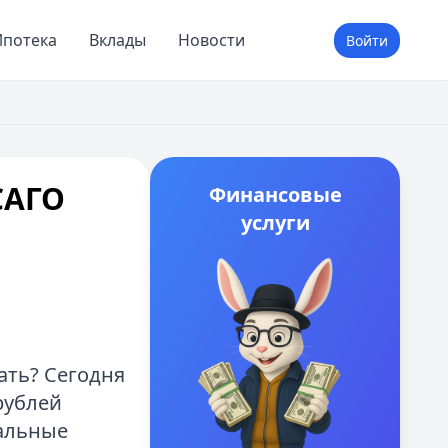
потека
Вклады
Новости
Войти
САГО
Финансовые
услуги
ать? Сегодня
рублей
иальные