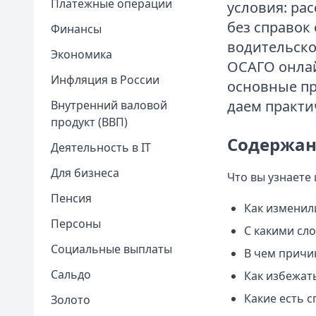
Платежные операции
условия: ра
без справок
Финансы
водительско
Экономика
ОСАГО онлай
Инфляция в России
основные пр
даем практи
Внутренний валовой
продукт (ВВП)
Содержан
Деятельность в IT
Для бизнеса
Что вы узнаете 
Пенсия
Как изменил
Персоны
С какими сл
Социальные выплаты
В чем причи
Сальдо
Как избежат
Какие есть 
Золото