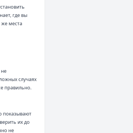
установить
ает, где вы
 же места
 не
сложных случаях
е правильно.
о показывают
верить их до
чно не