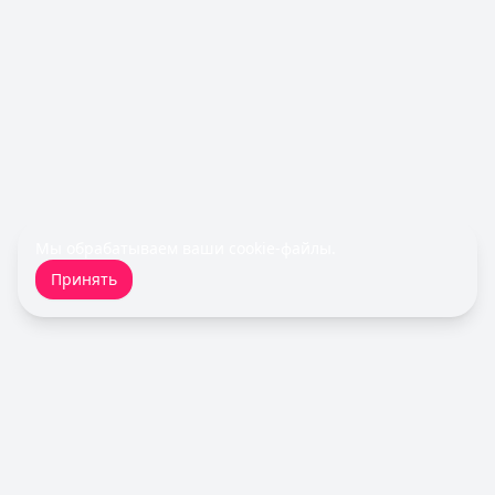
Рейтинг:
4.9
(10 отзывов)
Все кредитные карты
Займы — лучшие предложения
Займер
— До зарплаты
Сумма: до
30 000
₽
Срок до:
30
дней
Рейтинг:
4.6
(17 отзывов)
Cashiro
— Займ
Сумма: до
30 000
₽
Срок до:
30
дней
Мы обрабатываем ваши
cookie-файлы
.
Рейтинг:
4.7
Принять
Турбозайм
— Займ
Сумма: до
30 000
₽
Срок до:
21
дней
Рейтинг:
4.6
(14 отзывов)
Быстроденьги
— Без процентов для новых
Сумма: до
30 000
₽
Срок до:
30
дней
Кредитный Зай
Рейтинг:
4.7
(11 отзывов)