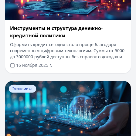
Инструменты и структура денежно-
кредитной политики
Оформить кредит сегодня стало проще благодаря
современным цифровым технологиям. Суммы от 5000
до 3000000 рублей доступны без справок о доходах и
лишних документов. Одобрение за 15 минут,
16 ноября 2025 г.
получение денег в день обращения. Первый заём под
0% для новых клиентов. Узнайте, как денежно-
кредитная политика влияет на условия кредитования
Перейти к статье:
Экономические субъекты рыночной
и выберите самое выгодное предложение.
Экономика