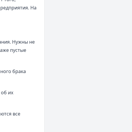
предприятия. На
ания. Нужны не
Даже пустые
ного брака
 об их
аются все