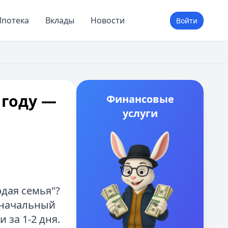
потека
Вклады
Новости
Войти
 году —
Финансовые
услуги
дая семья"?
оначальный
 за 1-2 дня.