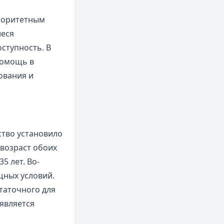
иоритетным
иеся
ступность. В
помощь в
ования и
ство установило
 возраст обоих
5 лет. Во-
щных условий.
таточного для
 является