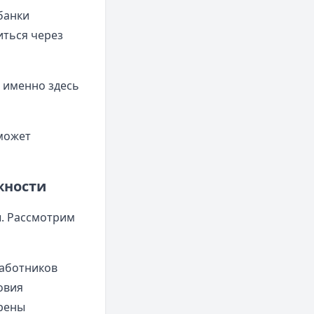
банки
иться через
 именно здесь
 может
жности
. Рассмотрим
работников
овия
трены