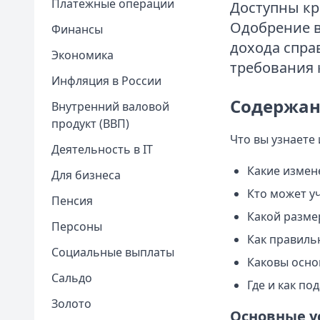
Платежные операции
Доступны кр
Одобрение в
Финансы
дохода спра
Экономика
требования 
Инфляция в России
Содержан
Внутренний валовой
продукт (ВВП)
Что вы узнаете 
Деятельность в IT
Какие измен
Для бизнеса
Кто может у
Пенсия
Какой разме
Персоны
Как правиль
Социальные выплаты
Каковы осно
Сальдо
Где и как по
Золото
Основные у