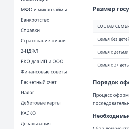
Размер гос
МФО и микрозаймы
Банкротство
СОСТАВ СЕМЬ
Справки
Семья без дете
Страхование жизни
2-НДФЛ
Семья с детьми
РКО для ИП и ООО
Семья с 3+ дет
Финансовые советы
Порядок оф
Расчетный счет
Налог
Процесс оформл
Дебетовые карты
последовательн
КАСКО
Необходимы
Девальвация
Сбор документов