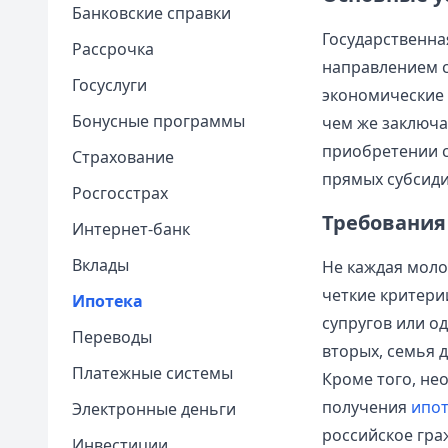
Банковские справки
Государственна
Рассрочка
направлением с
Госуслуги
экономические 
Бонусные программы
чем же заключа
приобретении с
Страхование
прямых субсиди
Росгосстрах
Требования
Интернет-банк
Вклады
Не каждая моло
четкие критери
Ипотека
супругов или о
Переводы
вторых, семья 
Платежные системы
Кроме того, не
получения
ипот
Электронные деньги
российское гра
Инвестиции