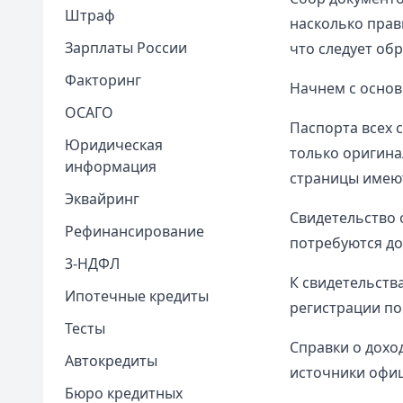
Штраф
насколько прав
Зарплаты России
что следует об
Факторинг
Начнем с основ
ОСАГО
Паспорта всех 
Юридическая
только оригина
информация
страницы имеют
Эквайринг
Свидетельство 
Рефинансирование
потребуются до
3-НДФЛ
К свидетельств
Ипотечные кредиты
регистрации по
Тесты
Справки о дохо
Автокредиты
источники офиц
Бюро кредитных