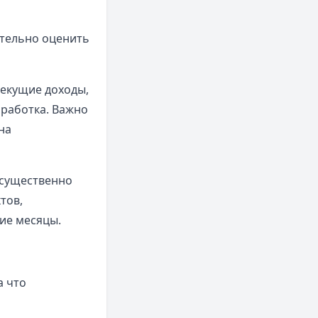
ательно оценить
текущие доходы,
аработка. Важно
на
 существенно
тов,
ие месяцы.
а что