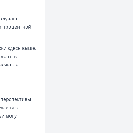
олучают
и процентной
ки здесь выше,
овать в
вляются
 перспективы
рмлению
и могут