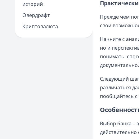
Практически
историй
Овердрафт
Прежде чем пог
свои возможнос
Криптовалюта
Начните с анал
но и перспекти
понимать: спос
документально.
Следующий шаг 
различаться да
пообщайтесь с 
Особенност
Выбор банка – 
действительно 