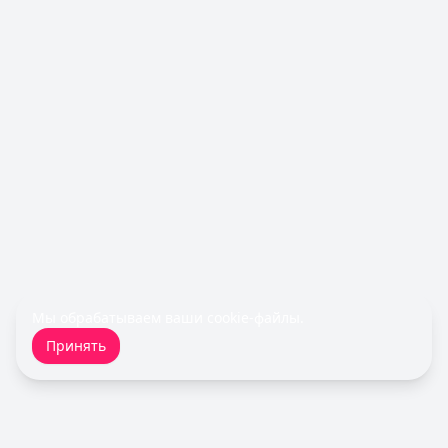
Лимит: до
1 000 000 ₽
Льготный период:
—
Обслуживание:
Бесплатно
Рейтинг:
4.6
(10 отзывов)
Все кредитные карты
Займы — лучшие предложения
Cashiro
— Займ
Сумма: до
30 000
₽
Срок до:
30
дней
Рейтинг:
4.7
Fin 5
— Займ
Сумма: до
30 000
₽
Срок до:
30
дней
Мы обрабатываем ваши
cookie-файлы
.
Рейтинг:
4.8
Принять
Срочноденьги
— Займ
Сумма: до
15 000
₽
Срок до:
30
дней
Рейтинг:
4.6