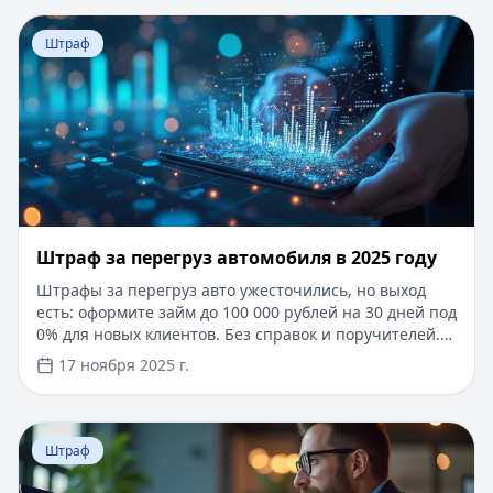
клиентов при погашении в течение 30 дней. Простое
Перейти к статье:
Штраф за перегруз автомобиля в 20
онлайн-оформление по паспорту, с моментальным
Штраф
зачислением средств на карту.
Штраф за перегруз автомобиля в 2025 году
Штрафы за перегруз авто ужесточились, но выход
есть: оформите займ до 100 000 рублей на 30 дней под
0% для новых клиентов. Без справок и поручителей.
Решение за 5 минут — погасите штрафы без
17 ноября 2025 г.
задержек! Используйте современные технологии и
знание законов, чтобы избежать проблем на дорогах.
Перейти к статье:
Кредитный риск - виды, управление
Штраф