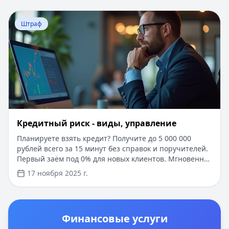
знание законов, чтобы избежать проблем на дорогах.
Перейти к статье:
Кредитный риск - виды, управление
Штраф
Кредитный риск - виды, управление
Планируете взять кредит? Получите до 5 000 000
рублей всего за 15 минут без справок и поручителей.
Первый заём под 0% для новых клиентов. Мгновенное
одобрение онлайн по паспорту, деньги на карту
17 ноября 2025 г.
любого банка. Узнайте, как правильно оценить свои
возможности и выбрать оптимальные условия
кредитования в нашем подробном руководстве по
управлению кредитными рисками в 2025 году.
Финансовые услуги