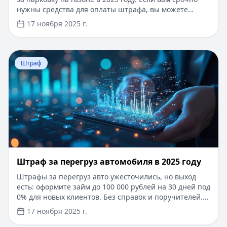
нужны средства для оплаты штрафа, вы можете
оформить кредит до 100 000 рублей сроком до 1 года.
17 ноября 2025 г.
Одобрение за 15 минут, без справок о доходах и
поручителей. Первый займ под 0% для новых
клиентов при погашении в течение 30 дней. Простое
Перейти к статье:
Штраф за перегруз автомобиля в 20
онлайн-оформление по паспорту, с моментальным
Штраф
зачислением средств на карту.
Штраф за перегруз автомобиля в 2025 году
Штрафы за перегруз авто ужесточились, но выход
есть: оформите займ до 100 000 рублей на 30 дней под
0% для новых клиентов. Без справок и поручителей.
Решение за 5 минут — погасите штрафы без
17 ноября 2025 г.
задержек! Используйте современные технологии и