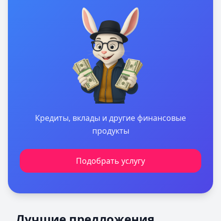
Кредиты, вклады и другие финансовые
продукты
Подобрать услугу
Лучшие предложения
Турбозайм
— Займ
Лучшие предложения