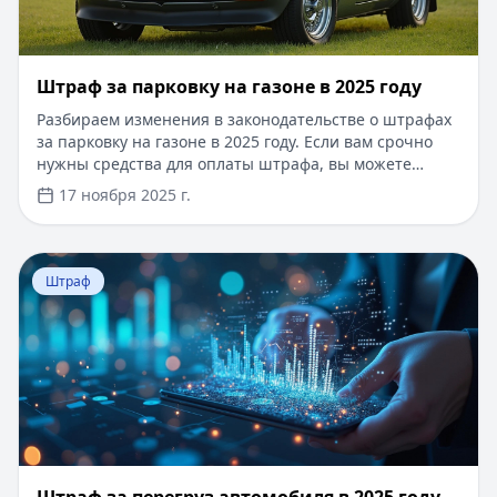
Штраф за парковку на газоне в 2025 году
Разбираем изменения в законодательстве о штрафах
за парковку на газоне в 2025 году. Если вам срочно
нужны средства для оплаты штрафа, вы можете
оформить кредит до 100 000 рублей сроком до 1 года.
17 ноября 2025 г.
Одобрение за 15 минут, без справок о доходах и
поручителей. Первый займ под 0% для новых
клиентов при погашении в течение 30 дней. Простое
Перейти к статье:
Штраф за перегруз автомобиля в 20
онлайн-оформление по паспорту, с моментальным
Штраф
зачислением средств на карту.