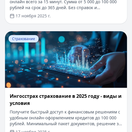
онлайн всего за 15 минут. Сумма от 5 000 до 100 000
рублей на срок до 365 дней. Без справок и
поручителей, достаточно только паспорта. Решение
17 ноября 2025 г.
принимается автоматически, деньги поступают на
карту сразу после одобрения. Процентная ставка от
0.9% в день, для новых клиентов первый займ под 0%.
Перейти к статье:
​Ингосстрах страхование в 2025 году
Узнайте, как настроить автоплатеж для
Страхование
своевременного погашения кредита и избежать
просрочек.
​Ингосстрах страхование в 2025 году - виды и
условия
Получите быстрый доступ к финансовым решениям с
удобным онлайн-оформлением кредитов до 100 000
рублей. Минимальный пакет документов, решение за
15 минут, возможность получения займа без справки
17 ноября 2025 г.