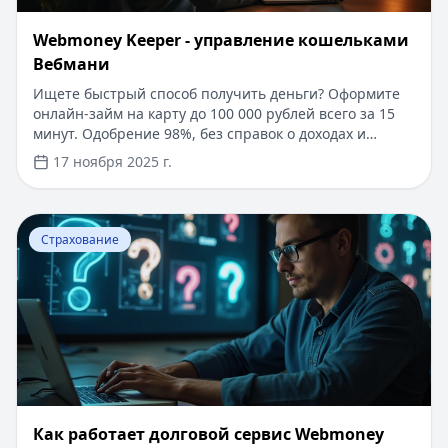
Webmoney Keeper - управление кошельками
Вебмани
Ищете быстрый способ получить деньги? Оформите
онлайн-займ на карту до 100 000 рублей всего за 15
минут. Одобрение 98%, без справок о доходах и
поручителей. Для новых клиентов - специальное
17 ноября 2025 г.
предложение под 0% на срок до 30 дней. Простое
погашение через WebMoney и другие платежные
системы. Узнайте больше о возможностях управления
Перейти к статье:
Как работает долговой сервис Web
финансами с помощью WebMoney Keeper в нашем
Страхование
подробном обзоре.
Как работает долговой сервис Webmoney