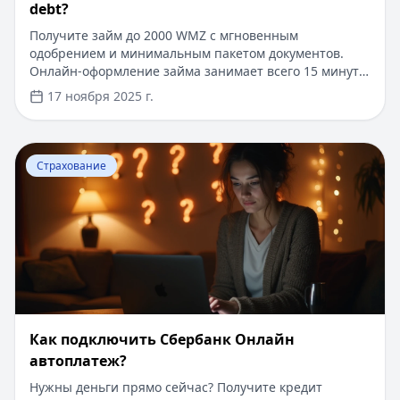
debt?
Получите займ до 2000 WMZ с мгновенным
одобрением и минимальным пакетом документов.
Онлайн-оформление займа занимает всего 15 минут.
Для новых клиентов действует специальное
17 ноября 2025 г.
предложение: первый займ под 0% на срок до 30
дней. Деньги поступают на электронный кошелек
моментально после одобрения заявки. Никаких
Перейти к статье:
Как подключить Сбербанк Онлайн а
справок о доходах и поручителей не требуется.
Страхование
Как подключить Сбербанк Онлайн
автоплатеж?
Нужны деньги прямо сейчас? Получите кредит