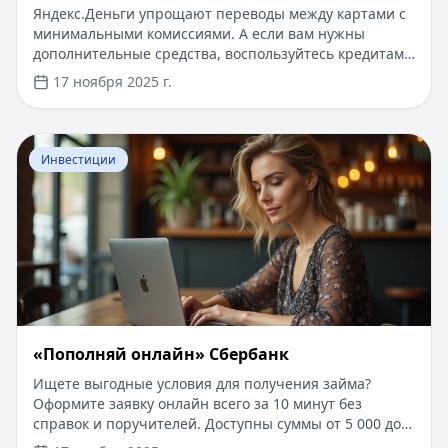
Яндекс.Деньги упрощают переводы между картами с
минимальными комиссиями. А если вам нужны
дополнительные средства, воспользуйтесь кредитами
на Кредитный Зай: первый займ под 0%, одобрение
17 ноября 2025 г.
за 5 минут без документов и подтверждения доота.
Суммы до 500 000 ₽ и сроки до 5 лет — идеально для
срочных нужд.
Перейти к статье:
«Пополняй онлайн» Сбербанк
Инвестиции
«Пополняй онлайн» Сбербанк
Ищете выгодные условия для получения займа?
Оформите заявку онлайн всего за 10 минут без
справок и поручителей. Доступны суммы от 5 000 до
100 000 рублей на срок до 24 месяцев. Решение