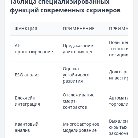
Таблица специализированных
функций современных скринеров
ФУНКЦИЯ
ПРИМЕНЕНИЕ
ПРЕИМУЩЕ
Повышение
AI-
Предсказание
точности вхо
прогнозирование
движения цен
позицию
Оценка
Долгосрочно
ESG-анализ
устойчивого
инвестирова
развития
Отслеживание
Блокчейн-
Автоматизац
смарт-
интеграция
торговли
контрактов
Выявление
Квантовый
Многофакторное
скрытых
анализ
моделирование
закономерно