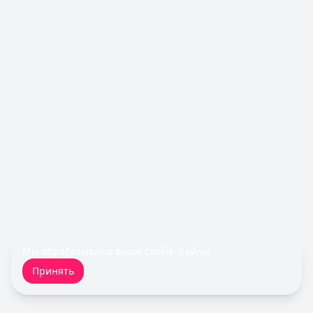
Рейтинг:
4.6
(10 отзывов)
Сбербанк
— СберКарта
Лимит: до
1 000 000 ₽
Льготный период:
120 дней
Обслуживание:
Бесплатно
Рейтинг:
4.9
(10 отзывов)
Все кредитные карты
Займы — лучшие предложения
Деньги сразу
— Стандартный
Сумма: до
100 000
₽
Срок до:
365
дней
Рейтинг:
4.6
(14 отзывов)
Срочноденьги
— Займ
Сумма: до
15 000
₽
Срок до:
30
дней
Мы обрабатываем ваши
cookie-файлы
.
Рейтинг:
4.6
Принять
Cashiro
— Займ
Сумма: до
30 000
₽