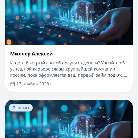
Миллер Алексей
Ищете быстрый способ получить деньги? Узнайте об
успешной карьере главы крупнейшей компании
России, пока оформляется ваш первый займ под 0%.
Получите до 30 000 рублей всего за 15 минут без
17 ноября 2025 г.
справок и поручителей. Нужен только паспорт!
Моментальное одобрение и зачисление денег на
карту. Оформите заявку прямо сейчас и станьте на
Перейти к статье:
Мазараки Лев Борисович
шаг ближе к своим целям. Читайте о пути Алексея
Персоны
Миллера к успеху, пока мы обрабатываем вашу
заявку.