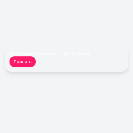
Займы — лучшие предложения
Срочноденьги
— Займ
Сумма: до
15 000
₽
Срок до:
30
дней
Рейтинг:
4.6
Cashiro
— Займ
Сумма: до
30 000
₽
Срок до:
30
дней
Мы обрабатываем ваши
cookie-файлы
.
Рейтинг:
4.7
Принять
Деньги сразу
— Стандартный
Сумма: до
100 000
₽
Срок до:
365
дней
Рейтинг:
4.6
(14 отзывов)
Турбозайм
— Займ
Сумма: до
30 000
₽
Срок до:
21
дней
Кредитный Зай
Рейтинг:
4.6
(14 отзывов)
Fin 5
— Займ
Сумма: до
30 000
₽