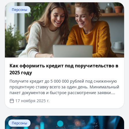
Перейти к статье:
Как оформить кредит под поручител
Персоны
Как оформить кредит под поручительство в
2025 году
Получите кредит до 5 000 000 рублей под сниженную
процентную ставку всего за один день. Минимальный
пакет документов и быстрое рассмотрение заявки.
Срок кредитования до 20 лет с возможностью
17 ноября 2025 г.
досрочного погашения без штрафов. Одобрение
кредита даже при небольшом официальном доходе.
Простое онлайн-оформление через современные
Перейти к статье:
Миллер Алексей
банковские сервисы.
Персоны