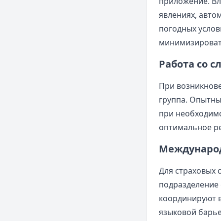
приложение. В
явлениях, авто
погодных услов
минимизировать
Работа со 
При возникнове
группа. Опытны
при необходимо
оптимальное ре
Международ
Для страховых 
подразделение 
координируют 
языковой барье