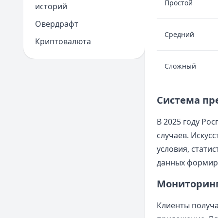
Простой
историй
Овердрафт
Средний
Криптовалюта
Сложный
Система пр
В 2025 году Ро
случаев. Искус
условия, стати
данных формиру
Мониторинг
Клиенты получа