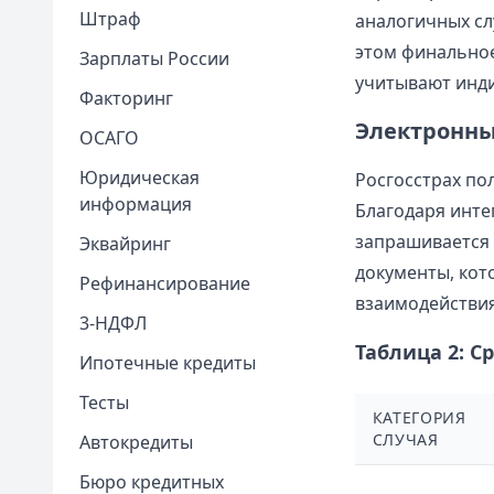
Штраф
аналогичных сл
этом финальное
Зарплаты России
учитывают инди
Факторинг
Электронны
ОСАГО
Юридическая
Росгосстрах по
информация
Благодаря инте
запрашивается 
Эквайринг
документы, кот
Рефинансирование
взаимодействия
3-НДФЛ
Таблица 2: С
Ипотечные кредиты
Тесты
КАТЕГОРИЯ
СЛУЧАЯ
Автокредиты
Бюро кредитных