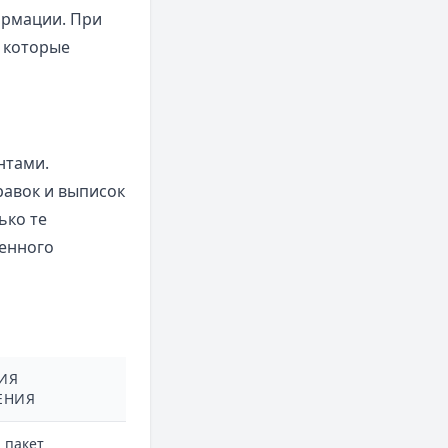
ормации. При
 которые
нтами.
равок и выписок
ько те
енного
ИЯ
ЕНИЯ
 пакет