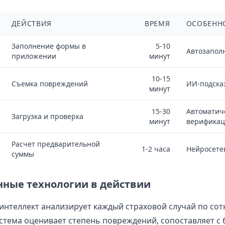
ДЕЙСТВИЯ
ВРЕМЯ
ОСОБЕНН
Заполнение формы в
5-10
Автозапол
приложении
минут
10-15
Съемка повреждений
ИИ-подска
минут
15-30
Автоматич
Загрузка и проверка
минут
верификац
Расчет предварительной
1-2 часа
Нейросете
суммы
ные технологии в действии
интеллект анализирует каждый страховой случай по со
стема оценивает степень повреждений, сопоставляет с 