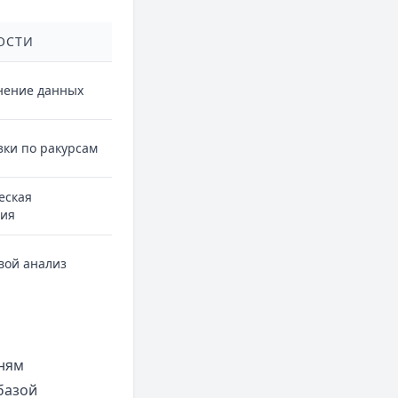
ОСТИ
нение данных
зки по ракурсам
еская
ия
вой анализ
тням
базой