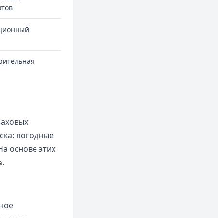
нтов
ционный
рительная
раховых
ска: погодные
На основе этих
.
ное