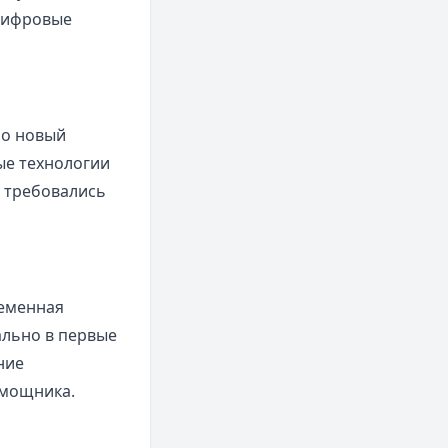
 цифровые
но новый
ые технологии
 требовались
ременная
ально в первые
ние
омощника.