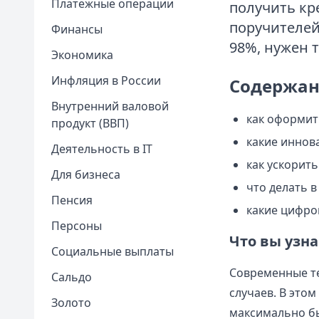
Платежные операции
получить кре
поручителей
Финансы
98%, нужен т
Экономика
Инфляция в России
Содержан
Внутренний валовой
как оформит
продукт (ВВП)
какие иннов
Деятельность в IT
как ускорит
Для бизнеса
что делать в
Пенсия
какие цифро
Персоны
Что вы узна
Социальные выплаты
Современные те
Сальдо
случаев. В это
Золото
максимально бы