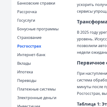
Банковские справки
ускорить получ
сервисы упрощ
Рассрочка
Госуслуги
Трансформа
Бонусные программы
В 2025 году ур
Страхование
уровень. Искус
позволили авто
Росгосстрах
недели ожидани
Интернет-банк
Первичное 
Вклады
Ипотека
При наступлени
система обрабо
Переводы
минуты после 
Платежные системы
Росгосстрах, в
Электронные деньги
Таблица 1: Э
Инвестиции