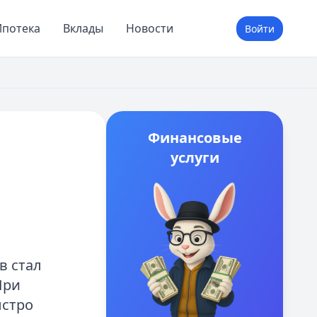
потека
Вклады
Новости
Войти
Финансовые
услуги
в стал
При
ыстро