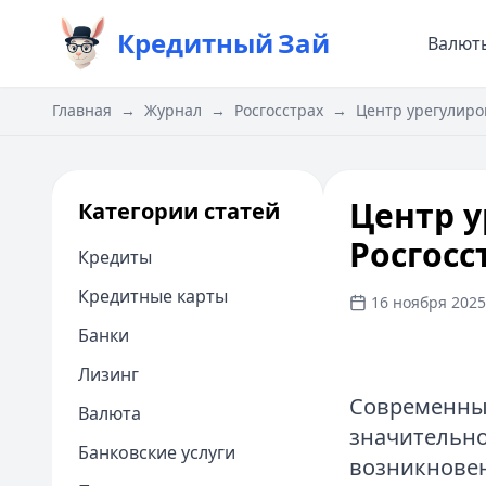
Кредитный
Зай
Валют
Главная
→
Журнал
→
Росгосстрах
→
​Центр урегулиро
​Центр 
Категории статей
Росгосс
Кредиты
Кредитные карты
16 ноября 2025 
Банки
Лизинг
Современный
Валюта
значительно
Банковские услуги
возникнове