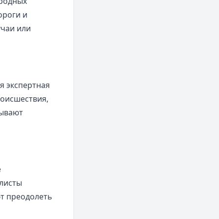
родных
ороги и
учаи или
я экспертная
роисшествия,
вывают
е
алисты
т преодолеть