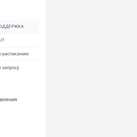
ОДДЕРЖКА
/7
о расписанию
 запросу
авления