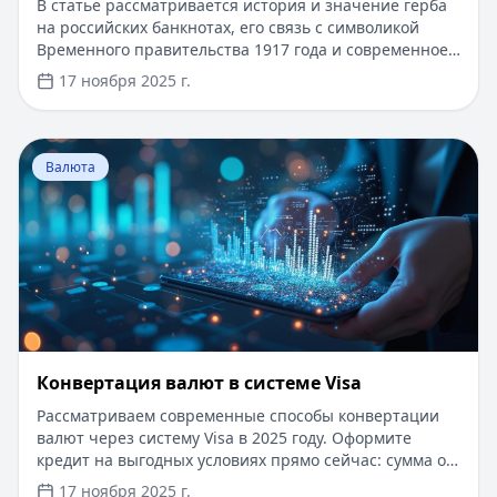
В статье рассматривается история и значение герба
на российских банкнотах, его связь с символикой
Временного правительства 1917 года и современное
значение. Сегодня вы можете получить кредит на
17 ноября 2025 г.
сумму до 5 миллионов рублей сроком до 5 лет, с
быстрым онлайн-одобрением в течение 5 минут. Для
новых клиентов доступны специальные условия с
Перейти к статье:
Конвертация валют в системе Visa
пониженной процентной ставкой, без справок о
Валюта
доходах и лишних документов. Оформление займа
возможно полностью дистанционно, с зачислением
средств на карту.
Конвертация валют в системе Visa
Рассматриваем современные способы конвертации
валют через систему Visa в 2025 году. Оформите
кредит на выгодных условиях прямо сейчас: сумма от
5000 до 100000 рублей, срок до 365 дней, одобрение
17 ноября 2025 г.