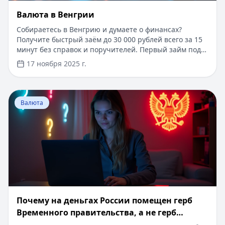
Валюта в Венгрии
Собираетесь в Венгрию и думаете о финансах?
Получите быстрый заём до 30 000 рублей всего за 15
минут без справок и поручителей. Первый займ под
0% для новых клиентов, одобрение в 97% случаев. А
17 ноября 2025 г.
пока ваша заявка рассматривается, узнайте всё о
венгерском форинте: актуальный курс, где выгодно
обменять валюту, особенности использования
Перейти к статье:
Почему на деньгах России помещен
банковских карт и полезные советы по финансам в
Валюта
Венгрии.
Почему на деньгах России помещен герб
Временного правительства, а не герб
Российской Федерации