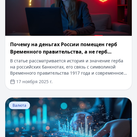
Почему на деньгах России помещен герб
Временного правительства, а не герб
Российской Федерации
В статье рассматривается история и значение герба
на российских банкнотах, его связь с символикой
Временного правительства 1917 года и современное
значение. Сегодня вы можете получить кредит на
17 ноября 2025 г.
сумму до 5 миллионов рублей сроком до 5 лет, с
быстрым онлайн-одобрением в течение 5 минут. Для
новых клиентов доступны специальные условия с
Перейти к статье:
Конвертация валют в системе Visa
пониженной процентной ставкой, без справок о
Валюта
доходах и лишних документов. Оформление займа
возможно полностью дистанционно, с зачислением
средств на карту.