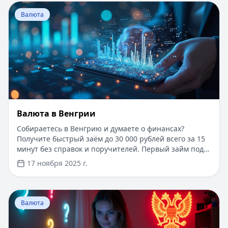
Перейти к статье:
Валюта в Венгрии
Валюта
Валюта в Венгрии
Собираетесь в Венгрию и думаете о финансах?
Получите быстрый заём до 30 000 рублей всего за 15
минут без справок и поручителей. Первый займ под
0% для новых клиентов, одобрение в 97% случаев. А
17 ноября 2025 г.
пока ваша заявка рассматривается, узнайте всё о
венгерском форинте: актуальный курс, где выгодно
обменять валюту, особенности использования
Перейти к статье:
Почему на деньгах России помещен
банковских карт и полезные советы по финансам в
Валюта
Венгрии.