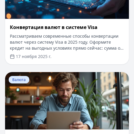
Конвертация валют в системе Visa
Рассматриваем современные способы конвертации
валют через систему Visa в 2025 году. Оформите
кредит на выгодных условиях прямо сейчас: сумма от
5000 до 100000 рублей, срок до 365 дней, одобрение
17 ноября 2025 г.
за 5 минут, без справок и поручителей. Для новых
клиентов - специальное предложение: первый заем
под 0% на срок до 30 дней. Моментальное зачисление
Перейти к статье:
Курс конвертации по картам Master
средств на карту любого банка.
Валюта