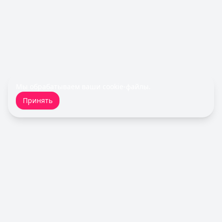
Срочноденьги
— Займ
Сумма: до
15 000
₽
Срок до:
30
дней
Рейтинг:
4.6
Займер
— До зарплаты
Сумма: до
30 000
₽
Срок до:
30
дней
Мы обрабатываем ваши
cookie-файлы
.
Рейтинг:
4.6
(17 отзывов)
Принять
Турбозайм
— Займ
Сумма: до
30 000
₽
Срок до:
21
дней
Рейтинг:
4.6
(14 отзывов)
Fin 5
— Займ
Сумма: до
30 000
₽
Срок до:
30
дней
Кредитный Зай
Рейтинг:
4.8
Cashiro
— Займ
Сумма: до
30 000
₽