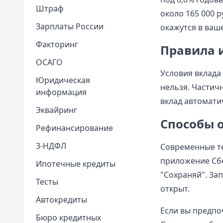
Штраф
около 165 000 
Зарплаты России
окажутся в ваш
Факторинг
Правила 
ОСАГО
Условия вклада
Юридическая
нельзя. Частич
информация
вклад автомати
Эквайринг
Способы 
Рефинансирование
3-НДФЛ
Современные те
приложение Сбе
Ипотечные кредиты
"Сохраняй". За
Тесты
открыт.
Автокредиты
Если вы предпо
Бюро кредитных