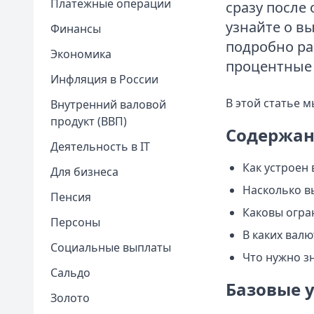
Платежные операции
сразу после
узнайте о в
Финансы
подробно ра
Экономика
процентные 
Инфляция в России
В этой статье м
Внутренний валовой
продукт (ВВП)
Содержан
Деятельность в IT
Как устроен 
Для бизнеса
Насколько в
Пенсия
Каковы огра
Персоны
В каких вал
Социальные выплаты
Что нужно з
Сальдо
Базовые 
Золото