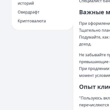
Специалист бан
историй
Важные 
Овердрафт
Криптовалюта
При оформлении
Тщательно план
Подумайте, как
доход.
Не забывайте п
превышающие оп
При продлении 
момент условия
Опыт кли
"Пользуюсь вкл
перечисляются н