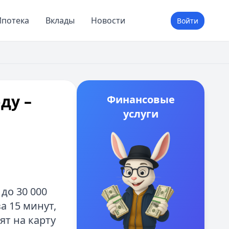
потека
Вклады
Новости
Войти
ду –
Финансовые
услуги
до 30 000
а 15 минут,
ят на карту