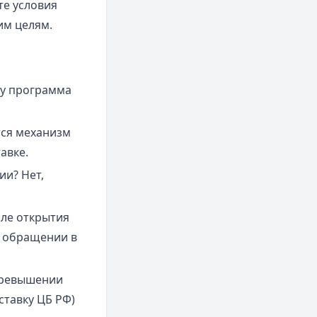
те условия
им целям.
оду программа
тся механизм
авке.
ии? Нет,
ле открытия
и обращении в
превышении
ставку ЦБ РФ)