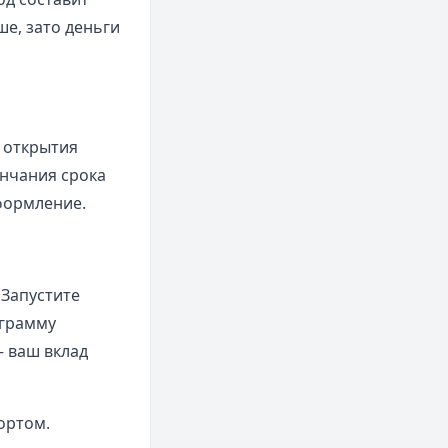
ше, зато деньги
е открытия
ончания срока
формление.
 Запустите
ограмму
– ваш вклад
ортом.