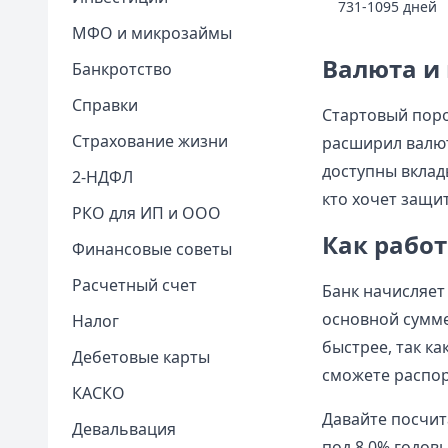
731-1095 дней
МФО и микрозаймы
Валюта и
Банкротство
Справки
Стартовый порог
Страхование жизни
расширил валют
доступны вклад
2-НДФЛ
кто хочет защи
РКО для ИП и ООО
Как рабо
Финансовые советы
Расчетный счет
Банк начисляет
основной сумме
Налог
быстрее, так к
Дебетовые карты
сможете распо
КАСКО
Давайте посчит
Девальвация
под 8,0% годов