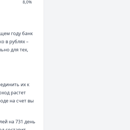
8,0%
ущем году банк
о в рублях –
ьно для тех,
единить их к
оход растет
оде на счет вы
лей на 731 день
од составит