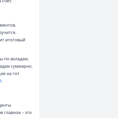
 счет.
ментов.
лучится.
сит итоговый
ы по вкладам,
адам суммарно.
ие на тот
Ф
.
центы
я главное – это