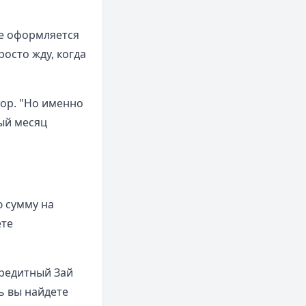
се оформляется
осто жду, когда
тор. "Но именно
ый месяц
ю сумму на
ете
Кредитный Зай
ь вы найдете