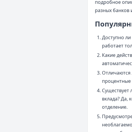
подробное опи
разных банков 
Популярн
Доступно ли
работает то
Какие дейст
автоматичес
Отличаются 
процентные 
Существует 
вклада? Да,
отделение.
Предусмотре
необлагаемо