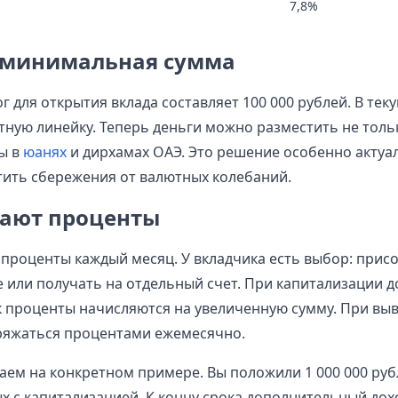
7,8%
 минимальная сумма
 для открытия вклада составляет 100 000 рублей. В тек
ную линейку. Теперь деньги можно разместить не тольк
ы в
юанях
и дирхамах ОАЭ. Это решение особенно актуал
тить сбережения от валютных колебаний.
тают проценты
 проценты каждый месяц. У вкладчика есть выбор: присо
 или получать на отдельный счет. При капитализации д
ак проценты начисляются на увеличенную сумму. При выв
ряжаться процентами ежемесячно.
аем на конкретном примере. Вы положили 1 000 000 руб
ых с капитализацией. К концу срока дополнительный дох