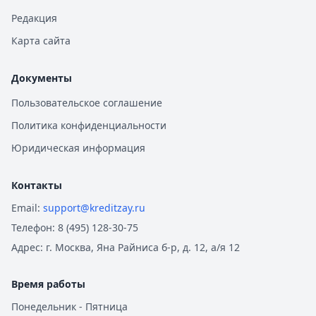
Рейтинг:
4.6
(15 отзывов)
Редакция
Сбербанк
— Лайт (господдержка)
Карта сайта
Рейтинг:
4.6
(15 отзывов)
Сбербанк
— Лайт
Рейтинг:
4.6
(15 отзывов)
Документы
Все автокредиты
Пользовательское соглашение
Ипотека — лучшие предложения
Политика конфиденциальности
Альфа-Банк
— Семейная ипотека
Рейтинг:
4.9
Юридическая информация
Совкомбанк
— Семейная ипотека
Рейтинг:
4.9
Контакты
Альфа-Банк
— Вторичное жилье
Email:
support@kreditzay.ru
Рейтинг:
4.9
Телефон:
8 (495) 128-30-75
Т-Банк
— Новостройка
Рейтинг:
4.6
Адрес:
г. Москва, Яна Райниса б-р, д. 12, а/я 12
Альфа-Банк
— Готовый дом без господдержки
Рейтинг:
4.9
Время работы
ВТБ
— Комбо-ипотека для семей с детьми
Понедельник - Пятница
Рейтинг:
4.6