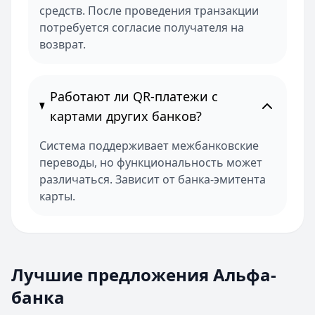
средств. После проведения транзакции
потребуется согласие получателя на
возврат.
Работают ли QR-платежи с
картами других банков?
Система поддерживает межбанковские
переводы, но функциональность может
различаться. Зависит от банка-эмитента
карты.
Лучшие предложения Альфа-банка
Альфа-Банк
— На ремонт квартиры
Лучшие предложения Альфа-
Кредиты — лучшие предложения
Сумма:
30 000 ₽ – 30 000 000 ₽
банка
Альфа-Банк
Срок:
до 15 лет
— На ремонт квартиры
Сумма:
ПСК:
19,0 – 52,0 %
30 000
–
30 000 000
₽