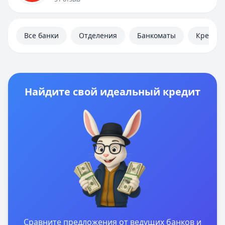
Дебетовые карты
Автокредиты
Ипотека
Все банки
Отделения
Банкоматы
Кредит
Вклады
Валюты
Калькуляторы
Отделения
Банкоматы
Найдите свой идеальный кредит
Отзывы
Контакты
Личный кабинет
Полезная информация
Сравните предложения от ведущих банков и