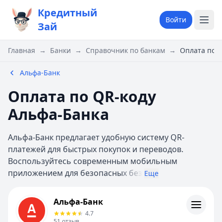
Кредитный
Войти
Зай
Главная
→
Банки
→
Справочник по банкам
→
Оплата по Q
Альфа-Банк
Оплата по QR-коду
Альфа-Банка
Альфа-Банк предлагает удобную систему QR-
платежей для быстрых покупок и переводов.
Воспользуйтесь современным мобильным
приложением для безопасны
х без
Еще
Альфа-Банк
Альфа-Банк
Кредиты
4.7
Кредитные карты
51
отзыв