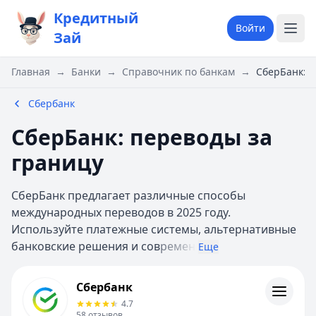
Кредитный
Войти
Зай
Главная
→
Банки
→
Справочник по банкам
→
СберБанк: п
Сбербанк
СберБанк: переводы за
границу
СберБанк предлагает различные способы
международных переводов в 2025 году.
Используйте платежные системы, альтернативные
банковские решения и сов
ремен
Еще
Сбербанк
Сбербанк
Кредиты
4.7
Кредитные карты
58
отзывов