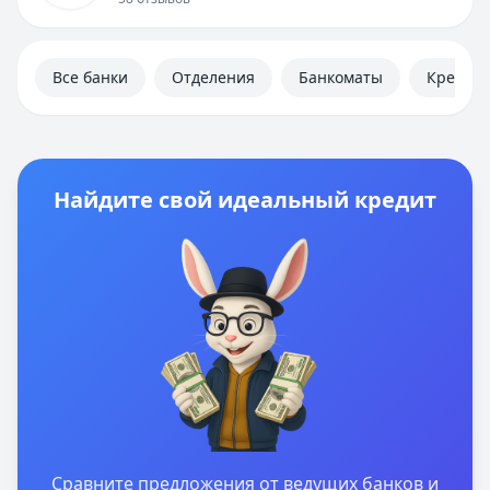
Дебетовые карты
Автокредиты
Ипотека
Все банки
Отделения
Банкоматы
Кредит
Вклады
Валюты
Калькуляторы
Отделения
Банкоматы
Найдите свой идеальный кредит
Отзывы
Контакты
Личный кабинет
Полезная информация
Сравните предложения от ведущих банков и