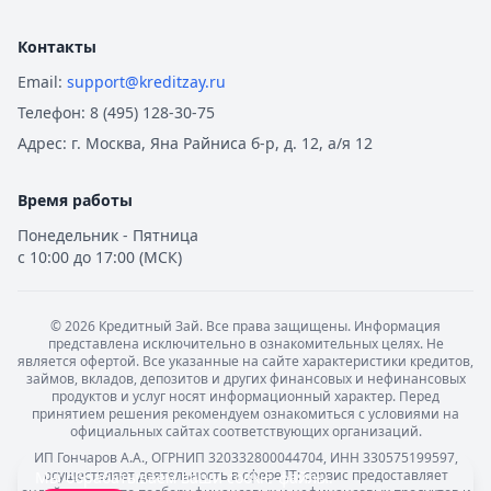
Совкомбанк
— Семейная ипотека
Рейтинг:
4.9
Контакты
Альфа-Банк
— Вторичное жилье
Email:
support@kreditzay.ru
Рейтинг:
4.9
Телефон:
8 (495) 128-30-75
Т-Банк
— Новостройка
Рейтинг:
4.6
Адрес:
г. Москва, Яна Райниса б-р, д. 12, а/я 12
Альфа-Банк
— Готовый дом без господдержки
Рейтинг:
4.9
Время работы
ВТБ
— Комбо-ипотека для семей с детьми
Понедельник - Пятница
Рейтинг:
4.6
с 10:00 до 17:00 (МСК)
Альфа-Банк
— Новостройка
Рейтинг:
4.9
ДОМ.РФ Банк
— Семейная ипотека
©
2026
Кредитный Зай. Все права защищены. Информация
представлена исключительно в ознакомительных целях. Не
Рейтинг:
4.8
является офертой. Все указанные на сайте характеристики кредитов,
Все ипотечные программы
займов, вкладов, депозитов и других финансовых и нефинансовых
продуктов и услуг носят информационный характер. Перед
Вклады — лучшие предложения
принятием решения рекомендуем ознакомиться с условиями на
Газпромбанк
— Накопительный счет
официальных сайтах соответствующих организаций.
Рейтинг:
4.6
ИП Гончаров А.А., ОГРНИП 320332800044704, ИНН 330575199597,
осуществляет деятельность в сфере IT: сервис предоставляет
Мы обрабатываем ваши
cookie-файлы
.
Т-Банк
— Накопительный счет