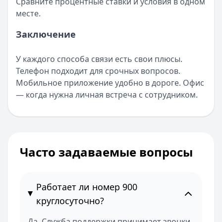
Лимит: до
600 000 ₽
Сравните процентные ставки и условия в одном
Льготный период:
55 дней
месте.
Обслуживание:
Бесплатно
Заключение
Рейтинг:
4.5
Все кредитные карты
У каждого способа связи есть свои плюсы.
Телефон подходит для срочных вопросов.
Мобильное приложение удобно в дороге. Офис
— когда нужна личная встреча с сотрудником.
Часто задаваемые вопросы
Работает ли номер 900
круглосуточно?
Да. Служба поддержки принимает звонки