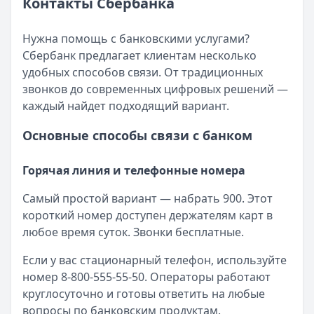
Срок: до
Рейтинг:
Контакты Сбербанка
1
4.7
мес.
(58 отзывов)
ПСК:
Альфа-Банк
44.7
%
— На ремонт квартиры
Рейтинг:
Сумма:
30 000 ₽ – 30 000 000 ₽
4.7
(58 отзывов)
Нужна помощь с банковскими услугами?
Альфа-Банк
Срок:
до 15 лет
— На ремонт квартиры
Сбербанк предлагает клиентам несколько
Сумма:
ПСК:
19,0 – 52,0 %
30 000
–
30 000 000
₽
удобных способов связи. От традиционных
Срок: до
Рейтинг:
180
4.7
(12 отзывов)
мес.
звонков до современных цифровых решений —
ПСК:
Т-Банк
52.0
— Наличными под залог автомобиля
%
каждый найдет подходящий вариант.
Рейтинг:
Сумма:
100 000 ₽ – 7 000 000 ₽
4.7
(12 отзывов)
Основные способы связи с банком
Т-Банк
Срок:
до 7 лет
— Наличными под залог автомобиля
Сумма:
ПСК:
24,9 – 42,9 %
100 000
–
7 000 000
₽
Срок: до
Рейтинг:
84
4.5
мес.
(13 отзывов)
Горячая линия и телефонные номера
ПСК:
Газпромбанк
42.9
%
— Рефинансирование
Самый простой вариант — набрать 900. Этот
Рейтинг:
Сумма:
300 000 ₽ – 7 000 000 ₽
4.5
(13 отзывов)
короткий номер доступен держателям карт в
Газпромбанк
Срок:
до 5 лет
— Рефинансирование
любое время суток. Звонки бесплатные.
Сумма:
ПСК:
32,5 – 33,8 %
300 000
–
7 000 000
₽
Срок: до
Рейтинг:
60
4.7
мес.
(12 отзывов)
Если у вас стационарный телефон, используйте
ПСК:
33.8
%
номер 8-800-555-55-50. Операторы работают
Рейтинг:
4.7
(12 отзывов)
круглосуточно и готовы ответить на любые
Все кредиты
вопросы по банковским продуктам.