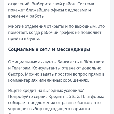
отделений. Выберите свой район. Система
Обслуживание:
Бесплатно
покажет ближайшие офисы с адресами и
Рейтинг:
4.7
временем работы.
Банк ЗЕНИТ
— Карта привилегий
Лимит: до
2 000 000 ₽
Многие отделения открыты и по выходным. Это
Льготный период:
120 дней
помогает, когда рабочий график не позволяет
Обслуживание:
Бесплатно
прийти в будни.
Рейтинг:
4.6
Уралсиб Банк
— 120 дней на максимум
Социальные сети и мессенджеры
Лимит: до
5 000 000 ₽
Льготный период:
120 дней
Официальные аккаунты банка есть в ВКонтакте
Обслуживание:
Бесплатно
и Телеграм. Консультанты отвечают довольно
Рейтинг:
4.7
быстро. Можно задать простой вопрос прямо в
Т-Банк
— All Airlines
комментариях или личных сообщениях.
Лимит: до
1 000 000 ₽
Льготный период:
55 дней
Ищете кредит на выгодных условиях?
Обслуживание:
1890 ₽ в год
Попробуйте сервис Кредитный Зай. Платформа
Рейтинг:
4.8
(12 отзывов)
собирает предложения от разных банков, что
Кредит Европа Банк
— Urban card
упрощает выбор подходящего варианта.