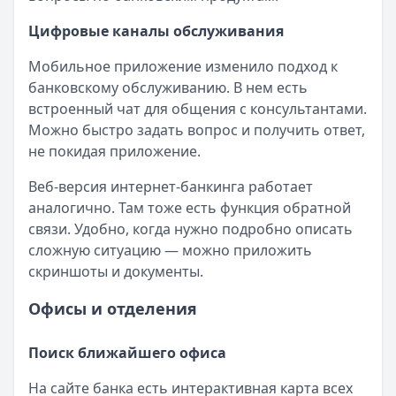
Кредитные карты — лучшие предложения
Сбербанк
— СберКарта
Цифровые каналы обслуживания
Лимит: до
1 000 000 ₽
Мобильное приложение изменило подход к
Льготный период:
120 дней
банковскому обслуживанию. В нем есть
Обслуживание:
Бесплатно
встроенный чат для общения с консультантами.
Рейтинг:
4.9
(10 отзывов)
Можно быстро задать вопрос и получить ответ,
Сбербанк
— СберКарта Молодёжная
не покидая приложение.
Лимит: до
1 000 000 ₽
Льготный период:
120 дней
Веб-версия интернет-банкинга работает
Обслуживание:
Бесплатно
аналогично. Там тоже есть функция обратной
Рейтинг:
4.9
(10 отзывов)
связи. Удобно, когда нужно подробно описать
Сбербанк
— СберКарта Фикс
сложную ситуацию — можно приложить
Лимит: до
100 000 ₽
скриншоты и документы.
Льготный период:
30 дней
Обслуживание:
Бесплатно
Офисы и отделения
Рейтинг:
4.9
(10 отзывов)
Банк ПСБ
— Кредитная карта 180 дней без %
Поиск ближайшего офиса
Лимит: до
1 000 000 ₽
На сайте банка есть интерактивная карта всех
Льготный период:
180 дней