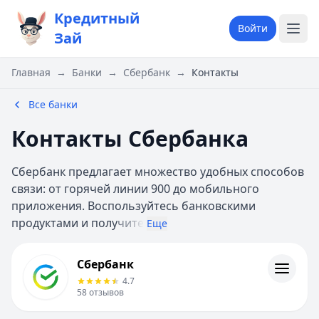
Кредитный
Войти
Зай
Главная
→
Банки
→
Сбербанк
→
Контакты
Все банки
Контакты Сбербанка
Сбербанк предлагает множество удобных способов
связи: от горячей линии 900 до мобильного
приложения. Воспользуйтесь банковскими
продуктами и полу
чите
Еще
Сбербанк
Сбербанк
Кредиты
4.7
Кредитные карты
58
отзывов
Дебетовые карты