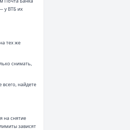
ам Почта Банка
— у ВТБ их
на тех же
лько снимать,
 всего, найдете
я на снятие
лимиты зависят