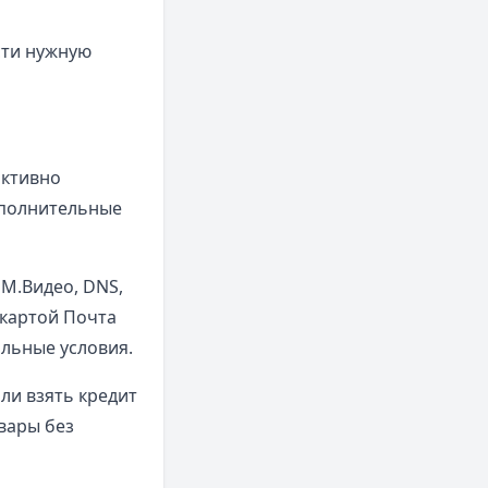
сти нужную
активно
ополнительные
 М.Видео, DNS,
 картой Почта
альные условия.
ли взять кредит
вары без