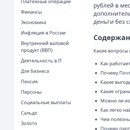
Платежные операции
рублей в ме
Финансы
дополнитель
деньги без 
Экономика
Инфляция в России
Содержан
Внутренний валовой
продукт (ВВП)
Какие вопросы
Деятельность в IT
Как работае
Для бизнеса
Почему Почт
Пенсия
Какие выгод
Какие огран
Персоны
Можно ли из
Социальные выплаты
Как легко н
Сальдо
Чем полезны
Золото
Почему парт