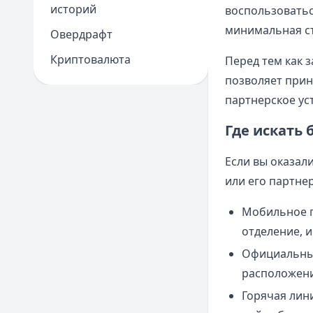
историй
воспользоватьс
минимальная ст
Овердрафт
Криптовалюта
Перед тем как 
позволяет прин
партнерское ус
Где искать
Если вы оказали
или его партне
Мобильное п
отделение, и
Официальный 
расположени
Горячая лини