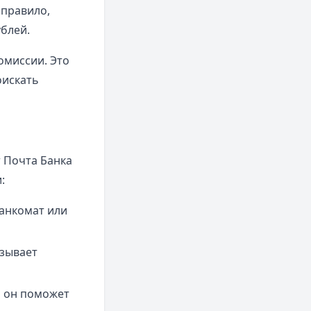
 правило,
ублей.
омиссии. Это
оискать
т Почта Банка
:
анкомат или
азывает
и он поможет