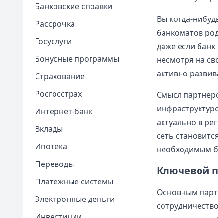
Банковские справки
Вы когда-нибудь
Рассрочка
банкоматов род
Госуслуги
даже если банк
Бонусные программы
несмотря на св
активно развив
Страхование
Росгосстрах
Смысл партнерс
инфраструктуро
Интернет-банк
актуально в ре
Вклады
сеть становитс
Ипотека
необходимым ба
Переводы
Ключевой п
Платежные системы
Основным парт
Электронные деньги
сотрудничество
Инвестиции