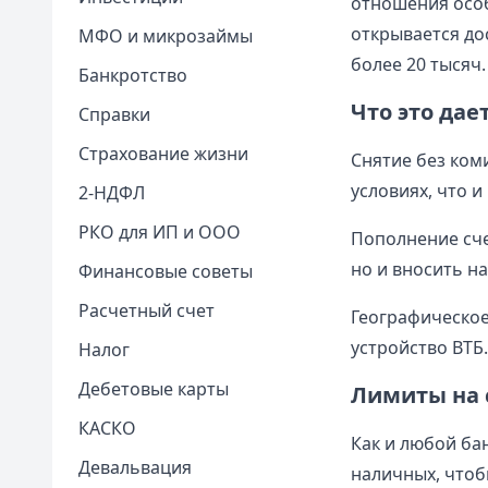
отношения особ
открывается до
МФО и микрозаймы
более 20 тысяч.
Банкротство
Что это дае
Справки
Страхование жизни
Снятие без коми
условиях, что и
2-НДФЛ
РКО для ИП и ООО
Пополнение сче
но и вносить н
Финансовые советы
Расчетный счет
Географическое 
устройство ВТБ.
Налог
Дебетовые карты
Лимиты на 
КАСКО
Как и любой ба
Девальвация
наличных, чтоб