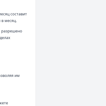
месяц составит
 в месяц.
м разрешено
делах
озволяя им
жете