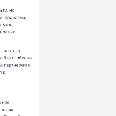
ьги, но
ая проблема,
 Банк,
жность и
ьзоваться
х. Это особенно
м, партнерская
п к
льное
ает их