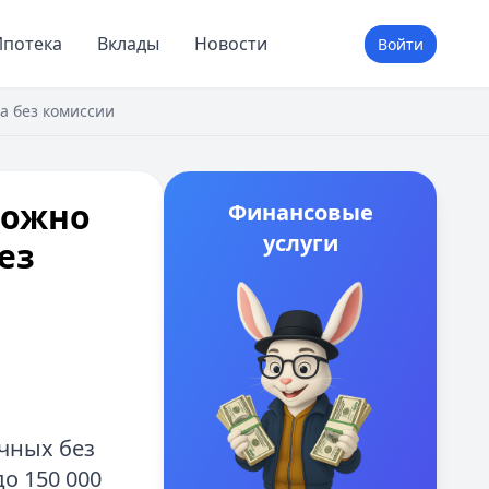
потека
Вклады
Новости
Войти
а без комиссии
можно
Финансовые
услуги
ез
чных без
о 150 000