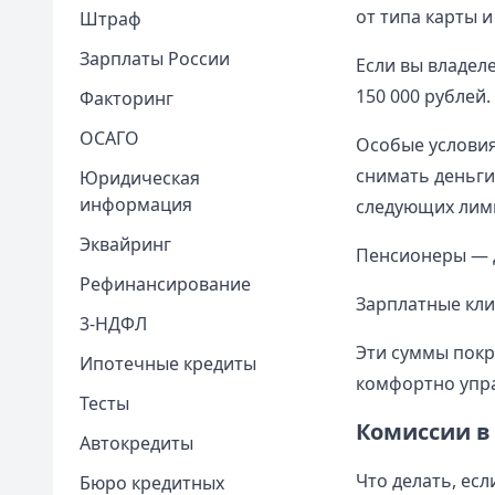
от типа карты и
Штраф
Зарплаты России
Если вы владел
150 000 рублей.
Факторинг
ОСАГО
Особые условия
снимать деньги
Юридическая
информация
следующих лим
Эквайринг
Пенсионеры — д
Рефинансирование
Зарплатные кли
3-НДФЛ
Эти суммы покр
Ипотечные кредиты
комфортно упра
Тесты
Комиссии в
Автокредиты
Что делать, ес
Бюро кредитных