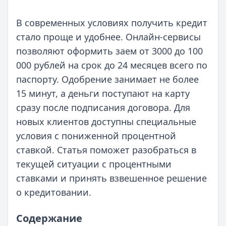
В современных условиях получить кредит
стало проще и удобнее. Онлайн-сервисы
позволяют оформить заем от 3000 до 100
000 рублей на срок до 24 месяцев всего по
паспорту. Одобрение занимает не более
15 минут, а деньги поступают на карту
сразу после подписания договора. Для
новых клиентов доступны специальные
условия с пониженной процентной
ставкой. Статья поможет разобраться в
текущей ситуации с процентными
ставками и принять взвешенное решение
о кредитовании.
Содержание