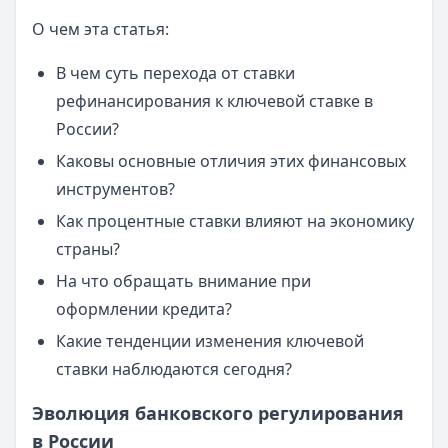
О чем эта статья:
В чем суть перехода от ставки
рефинансирования к ключевой ставке в
России?
Каковы основные отличия этих финансовых
инструментов?
Как процентные ставки влияют на экономику
страны?
На что обращать внимание при
оформлении кредита?
Какие тенденции изменения ключевой
ставки наблюдаются сегодня?
Эволюция банковского регулирования
в России