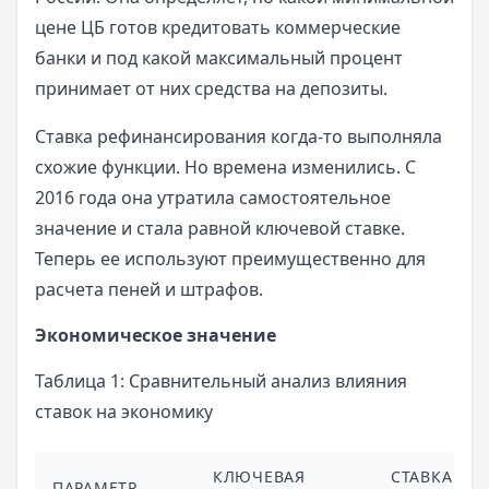
цене ЦБ готов кредитовать коммерческие
банки и под какой максимальный процент
принимает от них средства на депозиты.
Ставка рефинансирования когда-то выполняла
схожие функции. Но времена изменились. С
2016 года она утратила самостоятельное
значение и стала равной ключевой ставке.
Теперь ее используют преимущественно для
расчета пеней и штрафов.
Экономическое значение
Таблица 1: Сравнительный анализ влияния
ставок на экономику
КЛЮЧЕВАЯ
СТАВКА
ПАРАМЕТР