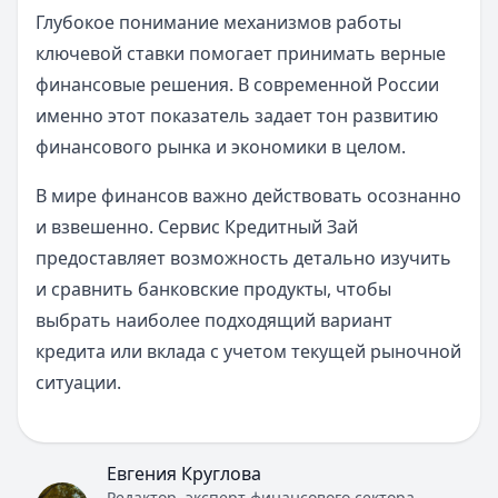
Глубокое понимание механизмов работы
ключевой ставки помогает принимать верные
финансовые решения. В современной России
именно этот показатель задает тон развитию
финансового рынка и экономики в целом.
В мире финансов важно действовать осознанно
и взвешенно. Сервис Кредитный Зай
предоставляет возможность детально изучить
и сравнить банковские продукты, чтобы
выбрать наиболее подходящий вариант
кредита или вклада с учетом текущей рыночной
ситуации.
Евгения Круглова
Редактор, эксперт финансового сектора