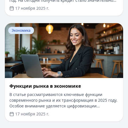
год. На сегодня получить кредит стало значительно
проще – достаточно иметь паспорт и доступ в
17 ноября 2025 г.
интернет. Онлайн-сервисы предлагают займы до 30
000 рублей с моментальным решением, сроком до 30
дней, а новым клиентам доступны специальные
Перейти к статье:
Функции рынка в экономике
условия со ставкой 0% на первый заем. Оформление
Экономика
занимает не более 15 минут, а деньги поступают на
карту сразу после одобрения.
Функции рынка в экономике
В статье рассматриваются ключевые функции
современного рынка и их трансформация в 2025 году.
Особое внимание уделяется цифровизации
экономики и новым возможностям для бизнеса и
17 ноября 2025 г.
частных лиц. В условиях быстро меняющегося рынка
важно иметь доступ к удобным финансовым