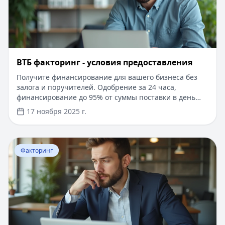
ВТБ факторинг - условия предоставления
Получите финансирование для вашего бизнеса без
залога и поручителей. Одобрение за 24 часа,
финансирование до 95% от суммы поставки в день
обращения. Минимальный пакет документов, онлайн-
17 ноября 2025 г.
оформление через личный кабинет. Индивидуальные
условия для каждого клиента, возможность получения
средств от 1 миллиона рублей. Удобное управление
Перейти к статье:
​Факторинг проводки
через мобильное приложение, электронный
Факторинг
документооборот и автоматическая интеграция с
учетными системами.