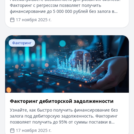
Факторинг с регрессом позволяет получить
финансирование до 5 000 000 рублей без залога в
течение 24 часов. Одобрение за 1 день,
17 ноября 2025 г.
минимальный пакет документов, возможность
получения средств онлайн. Гибкие условия
погашения и индивидуальный подход к каждому
Перейти к статье:
​Факторинг дебиторской задолженн
клиенту. Первый месяц обслуживания со сниженной
Факторинг
комиссией для новых клиентов.
​Факторинг дебиторской задолженности
Узнайте, как быстро получить финансирование без
залога под дебиторскую задолженность. Факторинг
позволяет получить до 95% от суммы поставки в
течение 1-2 дней. Одобрение за 24 часа,
17 ноября 2025 г.
минимальный пакет документов, возможность